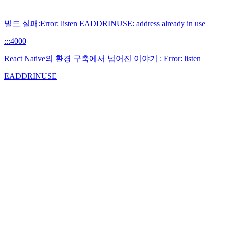
빌드 실패:Error: listen EADDRINUSE: address already in use
:::4000
React Native의 환경 구축에서 넘어진 이야기 : Error: listen
EADDRINUSE