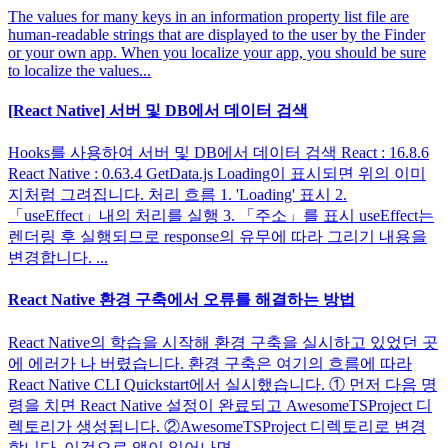
The values for many keys in an information property list file are
human-readable strings that are displayed to the user by the Finder
or your own app. When you localize your app, you should be sure
to localize the values...
[React Native] 서버 및 DB에서 데이터 검색
Hooks를 사용하여 서버 및 DB에서 데이터 검색 React : 16.8.6
React Native : 0.63.4 GetData.js Loading이 표시되면 위의 이미
지처럼 그려집니다. 처리 흐름 1. 'Loading' 표시 2.
「useEffect」내의 처리를 실행 3. 「주소」를 표시 useEffect는
렌더링 후 실행되므로 response의 유무에 따라 그리기 내용을
변경합니다. ...
React Native 환경 구축에서 오류를 해결하는 방법
React Native의 학습을 시작해 환경 구축을 실시하고 있었던 곳
에 에러가 나 버렸습니다. 환경 구축은 여기의 흐름에 따라
React Native CLI Quickstart에서 실시했습니다. ① 먼저 다음 명
령을 치면 React Native 설정이 완료되고 AwesomeTSProject 디
렉토리가 생성됩니다. ②AwesomeTSProject 디렉토리로 변경
합니다. 이것으로 앱이 일어나면...