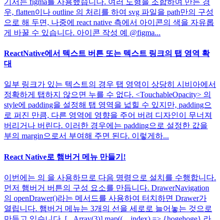
기서는 figma를 사용했습니다. 여러 도형을 조합하여 만든 경
우, flatten이나 outline 의 처리를 하여 svg 파일을 path만의 구성
으로 해 두면, 나중에 react native 측에서 아이콘의 색을 자유롭
게 바꿀 수 있습니다. 아이콘 작성 예 @figma...
ReactNative에서 텍스트 버튼 또는 텍스트 링크의 탭 영역 확
대
일부 링크가 있는 텍스트의 경우 탭 영역이 상당히 시비아에서
정확하게 탭하지 않으면 누를 수 없다. <TouchableOpacity> 의
style에 padding을 설정해 탭 영역을 넓힐 수 있지만, padding으
로 퍼진 만큼, 다른 영역에 영향을 주어 버려 디자인이 무너져
버리거나 버린다. 이러한 경우에는 padding으로 설정한 값을
부의 margin으로서 부여해 주면 된다. 이렇게하...
React Native로 햄버거 메뉴 만들기!
이번에는 의 을 사용하므로 다음 명령으로 설치를 수행합니다.
먼저 햄버거 버튼의 구성 요소를 만듭니다. DrawerNavigation
의 openDrawer()라는 메서드를 사용하여 터치하면 Drawer가
열립니다. 햄버거 메뉴는 3개의 선을 세로로 늘어놓는 것으로
만들고 있습니다. [...Array(3)].map((_, index) => {hogehoge} 라