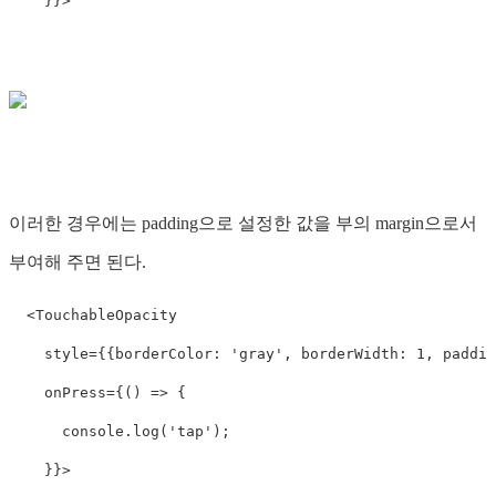
}
}
>
이러한 경우에는 padding으로 설정한 값을 부의 margin으로서
부여해 주면 된다.
<
TouchableOpacity
style
=
{
{
borderColor
:
'
gray
'
,
borderWidth
:
1
,
paddin
onPress
=
{
()
=>
{
console
.
log
(
'
tap
'
);
}
}
>