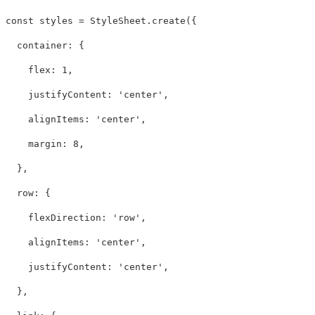
const
styles
=
StyleSheet
.
create
({
container
:
{
flex
:
1
,
justifyContent
:
'
center
'
,
alignItems
:
'
center
'
,
margin
:
8
,
},
row
:
{
flexDirection
:
'
row
'
,
alignItems
:
'
center
'
,
justifyContent
:
'
center
'
,
},