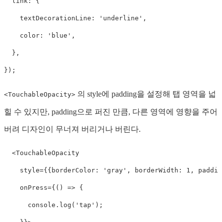
link
:
{
textDecorationLine
:
'
underline
'
,
color
:
'
blue
'
,
},
});
의 style에 padding을 설정해 탭 영역을 넓
<TouchableOpacity>
힐 수 있지만, padding으로 퍼진 만큼, 다른 영역에 영향을 주어
버려 디자인이 무너져 버리거나 버린다.
<
TouchableOpacity
style
=
{
{
borderColor
:
'
gray
'
,
borderWidth
:
1
,
paddin
onPress
=
{
()
=>
{
console
.
log
(
'
tap
'
);