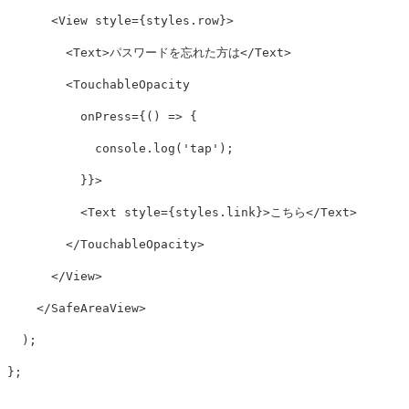
<
View
style
=
{
styles
.
row
}
>
<
Text
>
パスワードを忘れた方は
</
Text
>
<
TouchableOpacity
onPress
=
{
()
=>
{
console
.
log
(
'
tap
'
);
}
}
>
<
Text
style
=
{
styles
.
link
}
>
こちら
</
Text
>
</
TouchableOpacity
>
</
View
>
</
SafeAreaView
>
);
};