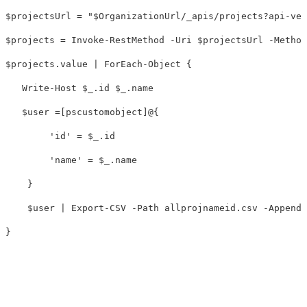
$projectsUrl = "$OrganizationUrl/_apis/projects?api-ver
$projects = Invoke-RestMethod -Uri $projectsUrl -Method
$projects.value | ForEach-Object {

   Write-Host $_.id $_.name

   $user =[pscustomobject]@{

        'id' = $_.id

        'name' = $_.name

    }

    $user | Export-CSV -Path allprojnameid.csv -Append 