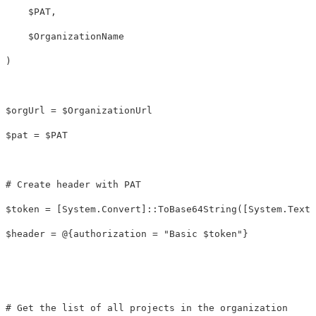
    $PAT,

    $OrganizationName

)

$orgUrl = $OrganizationUrl

$pat = $PAT

# Create header with PAT

$token = [System.Convert]::ToBase64String([System.Text.
$header = @{authorization = "Basic $token"}

# Get the list of all projects in the organization
