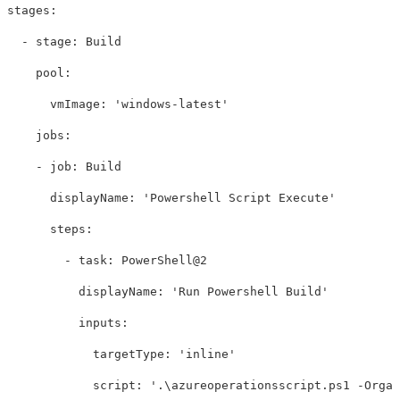
stages:

  - stage: Build

    pool:

      vmImage: 'windows-latest'

    jobs:

    - job: Build

      displayName: 'Powershell Script Execute'

      steps:

        - task: PowerShell@2

          displayName: 'Run Powershell Build'

          inputs:

            targetType: 'inline'

            script: '.\azureoperationsscript.ps1 -Organ