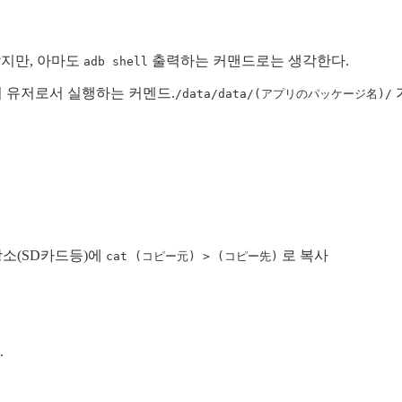
았지만, 아마도
출력하는 커맨드로는 생각한다.
adb shell
지의 유저로서 실행하는 커멘드.
/data/data/(アプリのパッケージ名)/
 장소(SD카드등)에
로 복사
cat (コピー元) > (コピー先)
.