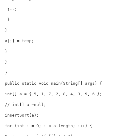
  j--;

  }

 }

 a[j] = temp;

 }

 }

 }

 public static void main(String[] args) {

 int[] a = { 5, 1, 7, 2, 8, 4, 3, 9, 6 };

 // int[] a =null;

 insertSort(a);

 for (int i = 0; i < a.length; i++) {
