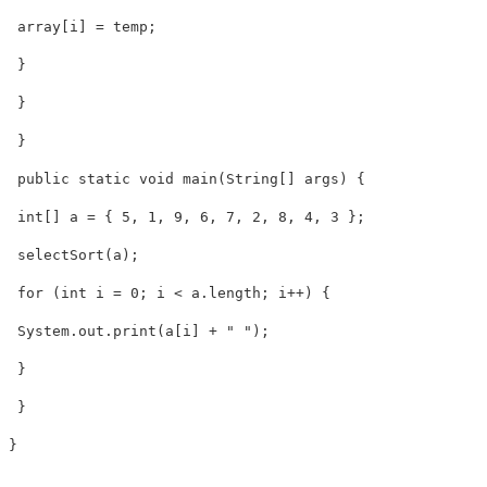
 array[i] = temp;

 }

 }

 }

 public static void main(String[] args) {

 int[] a = { 5, 1, 9, 6, 7, 2, 8, 4, 3 };

 selectSort(a);

 for (int i = 0; i < a.length; i++) {

 System.out.print(a[i] + " ");

 }

 }

}