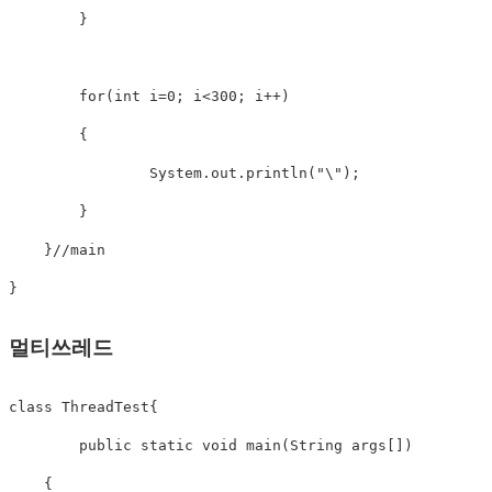
        }

        for(int i=0; i<300; i++)

        {

        	System.out.println("\");

        }

    }//main

}
멀티쓰레드
class ThreadTest{

	public static void main(String args[])

    {
