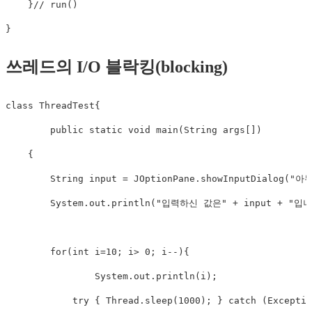
    }// run()

}
쓰레드의 I/O 블락킹(blocking)
class ThreadTest{

	public static void main(String args[])

    {

    	String input = JOptionPane.showInputDialog("아무 값이나 입력하세요.");

        System.out.println("입력하신 값은" + input + "입니
        for(int i=10; i> 0; i--){

        	System.out.println(i);

            try { Thread.sleep(1000); } catch (Exceptio