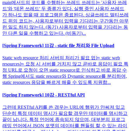
main메서드의 코드를 수행하는 쓰레드 쓰레드는 '사용자 쓰레
드'와 '데몬 쓰레드' 두 종류가 있다. 실행 중인 사용자 쓰레드
가 하나도 없을 때 프로그램은 종료된다. 싱글쓰레드 멀티쓰레
드 위의 코드는, 사용자로부터 입력을 기다리는 구간동안 아무
런 일도 하지 않는다. (동기) 사용자로부터 입력을 기다리는 동
안 다른 일을 수행하고 있는다. (비동기)...
[Spring Framework] 11강 - static file 처리와 File Upload
Static web resource 처리 서버의 처리가 필요 없는 static web
resources는 요청 시 서버를 거치지 않고 곧바로 응답이 필요 특
정 URL로 요청이 오면 static resource로 인식하고 바로 응답 수
행 Spring에서도 static resource와 Dynamic resource를 분리하여,
static resources 응답을 빠르게 해줄 수 있도록 지원합...
[Spring Framework] 10강 - RESTful API
그런데 RESTful API를 쓴 경우는 URL에 행위가 안써져 있고
단순히 특정 데이터 명시가 필요할 경우만 데이터를 명시하고
끝이 납니다. 특정 언어에 종속되지 않으며, 대부분의 프로그
래밍 언어에서 JSON 포맷의 데이터를 핸들링 할 수 있는 라이