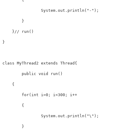
        	System.out.println("-");

        }

    }// run()

}

class MyThread2 extends Thread{

	public void run()

    {

    	for(int i=0; i<300; i++

        {

        	System.out.println("\");

        }
