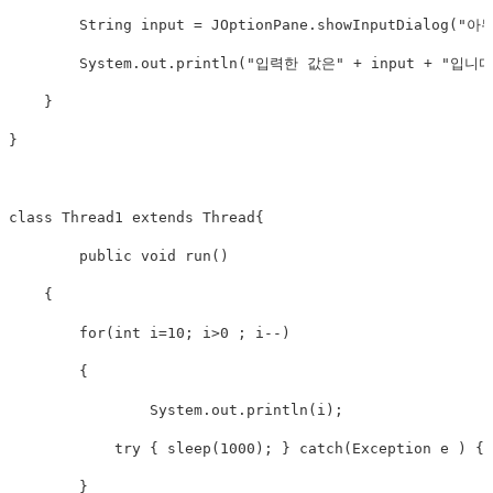
        String input = JOptionPane.showInputDialog(
        System.out.println("입력한 값은" + input + "입니다.
    }

}

class Thread1 extends Thread{

	public void run()

    {

    	for(int i=10; i>0 ; i--)

        {

        	System.out.println(i);

            try { sleep(1000); } catch(Exception e ) {}

        }
