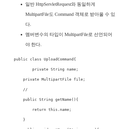
일반 HttpServletRequest와 동일하게
MultipartFile도 Command 객체로 받아올 수 있
다.
멤버변수의 타입이 MultipartFile로 선언되어
야 한다.
public
class
UploadCommand
{
private
String
 name
;
private
MultipartFile
 file
;
//
public
String
getName
(
)
{
return
this
.
name
;
}