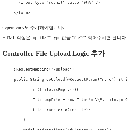
<
input
type
=
"
submit
"
value
=
"
전송
"
/>
</
form
>
dependency도 추가해야합니다.
HTML 작성은 input 태그 type 값을 "file"로 적어주시면 됩니다.
Controller File Upload Logic 추가
@RequestMapping
(
"/upload"
)
public
String
doUpload
(
@RequestParam
(
"name"
)
Strin
if
(
!
file
.
isEmpty
(
)
)
{
File
.
tmpFile 
=
new
File
(
"c:\\"
,
 file
.
getOr
        file
.
transferTo
(
tmpFile
)
;
}