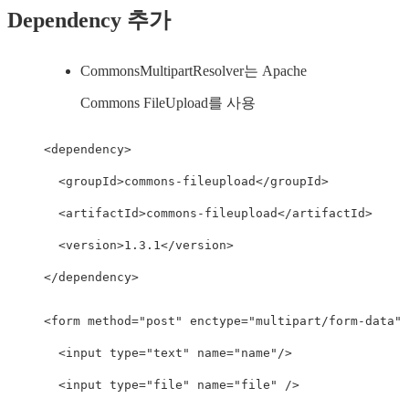
Dependency 추가
CommonsMultipartResolver는 Apache
Commons FileUpload를 사용
<
dependency
>
<
groupId
>
commons-fileupload
</
groupId
>
<
artifactId
>
commons-fileupload
</
artifactId
>
<
version
>
1.3.1
</
version
>
</
dependency
>
<
form
method
=
"
post
"
enctype
=
"
multipart/form-data
"
<
input
type
=
"
text
"
name
=
"
name
"
/>
<
input
type
=
"
file
"
name
=
"
file
"
/>