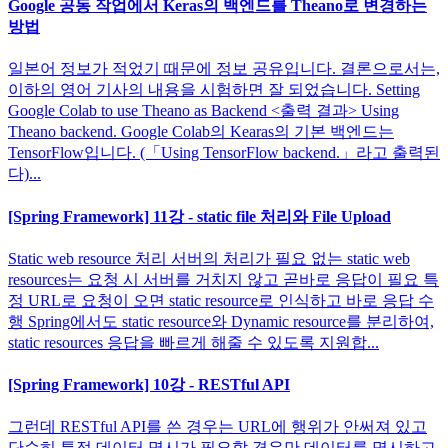
Google 공동 작업에서 Keras의 백엔드를 Theano로 변경하는
방법
일본어 정보가 적었기 때문에 정보 공유입니다. 결론으로서는,
이하의 영어 기사의 내용을 시험하면 잘 되었습니다. Setting
Google Colab to use Theano as Backend <출력 결과> Using
Theano backend. Google Colab의 Kearas의 기본 백엔드는
TensorFlow입니다. (「Using TensorFlow backend.」라고 출력된
다)...
[Spring Framework] 11강 - static file 처리와 File Upload
Static web resource 처리 서버의 처리가 필요 없는 static web
resources는 요청 시 서버를 거치지 않고 곧바로 응답이 필요 특
정 URL로 요청이 오면 static resource로 인식하고 바로 응답 수
행 Spring에서도 static resource와 Dynamic resource를 분리하여,
static resources 응답을 빠르게 해줄 수 있도록 지원합...
[Spring Framework] 10강 - RESTful API
그런데 RESTful API를 쓴 경우는 URL에 행위가 안써져 있고
단순히 특정 데이터 명시가 필요할 경우만 데이터를 명시하고