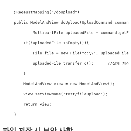
@ReqeustMapping
(
"/doUpload"
)
public
ModelAndView
doUpload
(
UploadCommand
 command
MultipartFile
 uploadedFile 
=
 command
.
getFi
if
(
!
uploadedFile
.
isEmpty
(
)
)
{
File
 file 
=
new
File
(
"c:\\"
,
 uploadedFile
.
        uploadedFile
.
transferTo
(
)
;
//실제 저장
}
ModelAndView
 view 
=
new
ModelAndView
(
)
;
    view
.
setViewName
(
"test/fileUpload"
)
;
return
 view
;
}
파일 저장 시 보안 사항