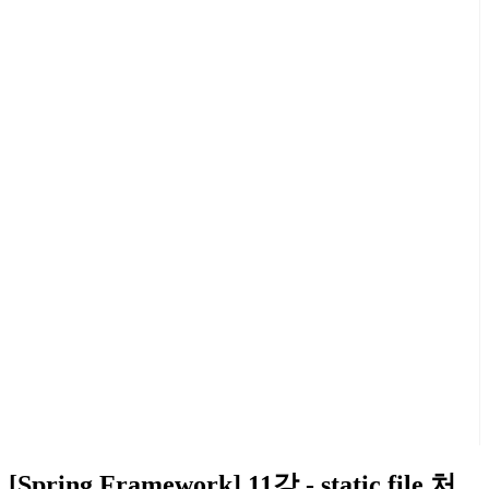
[Spring Framework] 11강 - static file 처