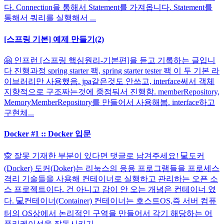
다. Connection을 통해서 Statement를 가져옵니다. Statement를
통해서 쿼리를 실행해서 ...
[스프링 기본] 예제 만들기(2)
🤗 인프런 [스프링 핵심원리-기본편]을 듣고 기록하는 글입니
다 진행과정 spring starter 팩, spring starter tester 팩 이 두 기본 라
이브러리만 사용했음. jpa같은것도 안쓰고, interface써서 객체
지향적으로 구조짜는것에 중점둬서 진행함. memberRepository,
MemoryMemberRepository를 만들어서 사용해봄. interface하고
구현체...
Docker #1 :: Docker 입문
🙊 잘못 기재한 부분이 있다면 댓글로 남겨주세요! 💻도커
(Docker) 도커(Doker)는 리눅스의 응용 프로그램들을 프로세스
격리 기술들을 사용해 컨테이너로 실행하고 관리하는 오픈 소
스 프로젝트이다. 건 아니고 감이 안 오는 개념은 컨테이너 였
다. 💻컨테이너(Container) 컨테이너는 호스트OS,즉 서버 컴퓨
터의 OS상에서 논리적인 구역을 만들어서 각기 해당하는 어
플리케이션을 작동시키기...