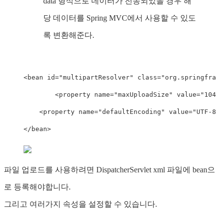
data 형식으로 데이터가 전송되었을 경우 해
당 데이터를 Spring MVC에서 사용할 수 있도
록 변환해준다.
<
bean id
=
"multipartResolver"
class
=
"org.springfram
<
property name
=
"maxUploadSize"
 value
=
"1048
<
property name
=
"defaultEncoding"
 value
=
"UTF-8"
<
/
bean
>
파일 업로드를 사용하려면 DispatcherServlet xml 파일에 bean으
로 등록해야합니다.
그리고 여러가지 속성을 설정할 수 있습니다.