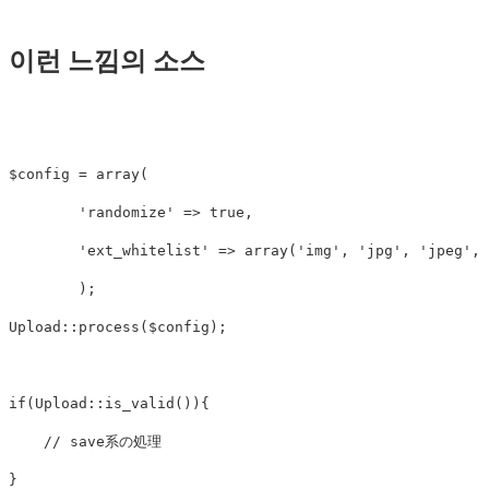
이런 느낌의 소스
$config
=
array
(
'randomize'
=>
true
,
'ext_whitelist'
=>
array
(
'img'
,
'jpg'
,
'jpeg'
,
);
Upload
::
process
(
$config
);
if
(
Upload
::
is_valid
()){
// save系の処理
}