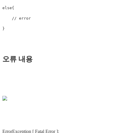
else
{
// error        
}
오류 내용
ErrorException [ Fatal Error ]: