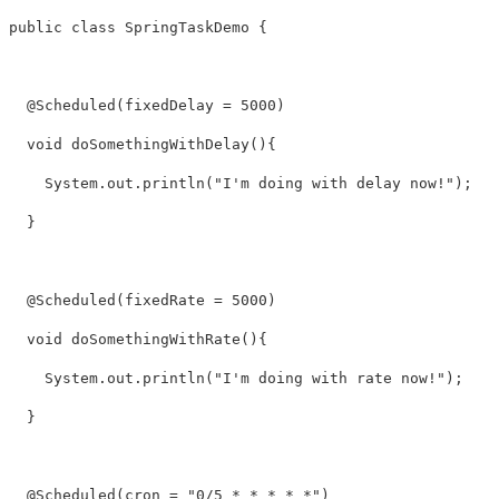
public class SpringTaskDemo { 

  @Scheduled(fixedDelay = 5000) 

  void doSomethingWithDelay(){ 

    System.out.println("I'm doing with delay now!"); 

  } 

  @Scheduled(fixedRate = 5000) 

  void doSomethingWithRate(){ 

    System.out.println("I'm doing with rate now!"); 

  } 

  @Scheduled(cron = "0/5 * * * * *") 
