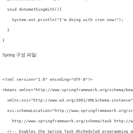
  void doSomethingWith(){ 

    System.out.println("I'm doing with cron now!"); 

  } 

Spring 구성 파일:
<?xml version="1.0" encoding="UTF-8"?> 

<beans xmlns="http://www.springframework.org/schema/bean
  xmlns:xsi="http://www.w3.org/2001/XMLSchema-instance"
  xsi:schemaLocation="http://www.springframework.org/sc
    http://www.springframework.org/schema/task http://w
  <!-- Enables the Spring Task @Scheduled programming mo