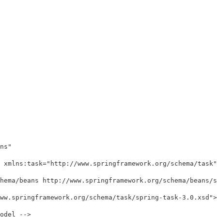
s" 

 xmlns:task="http://www.springframework.org/schema/task" 
hema/beans http://www.springframework.org/schema/beans/sp
ww.springframework.org/schema/task/spring-task-3.0.xsd"> 
del --> 
