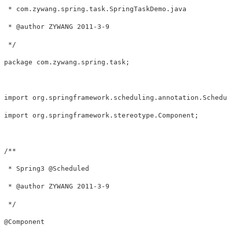
 * com.zywang.spring.task.SpringTaskDemo.java 

 * @author ZYWANG 2011-3-9 

 */ 

package com.zywang.spring.task; 

import org.springframework.scheduling.annotation.Schedul
import org.springframework.stereotype.Component; 

/** 

 * Spring3 @Scheduled   

 * @author ZYWANG 2011-3-9 

 */ 

@Component 
