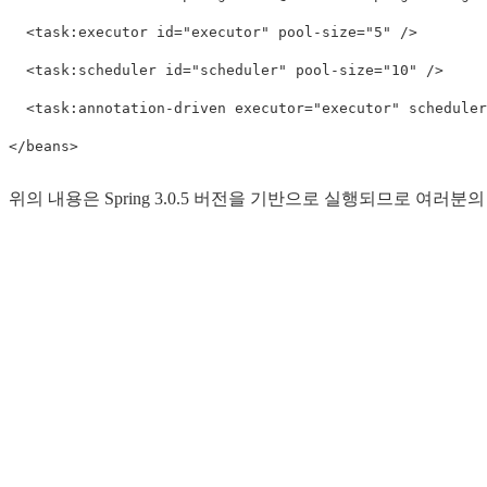
  <task:executor id="executor" pool-size="5" /> 

  <task:scheduler id="scheduler" pool-size="10" /> 

  <task:annotation-driven executor="executor" scheduler=
위의 내용은 Spring 3.0.5 버전을 기반으로 실행되므로 여러