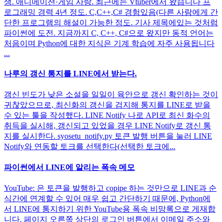
생. 애니메이션·게임 사랑. 최근에는 Vtuber에서 왔습니다 프
로그래밍 경력 4년 정도. C,C++,C# 경험있음(다른 사람에게 간
단한 프로그램의 해설이 가능한 정도. 기사 제목에있는 것처럼
파이썬에 도전. 지금까지 C, C++, C#으로 왔지만 동적 언어는
처음이며 Python에 대한 지식은 기계 학습에 자주 사용됩니다
...
나루의 갱신 통지를 LINE에서 받는다.
갱신 빈도가 낮은 소설을 일일이 육안으로 갱신 확인하는 것이
귀찮았으므로, 최신화의 갱신을 검지해 통지를 LINE로 받을
수 있는 툴을 작성했다. LINE Notify 나로 API로 최신 화수의
취득을 실시해, 갱신되고 있었을 경우 LINE Notify로 갱신 통
지를 실시한다. syosetu_notify.py 토큰 발행 버튼을 눌러 LINE
Notify와 연동할 토크를 선택한다(선택한 토크에...
파이썬에서 LINE에 알리는 폭속 메모
YouTube: 은 토큰을 발행하고 copipe 하는 것만으로 LINE과 순
식간에 연계할 수 있어 매우 쉽고 간단하기 때문에, Python에
서 LINE에 통지하기 위한 YouTube용 폭속 비망록으로 게재합
니다. 페이지 오른쪽 상단의 로그인 버튼에서 이메일 주소와