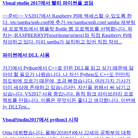
Visual studio 2017에서 빨리 파이썬을 코딩
<<준비>> VS2017에서 Raspberry PI에 액세스할 수 있도록 한
다. /etc/samba/smb.conf에 추가 /etc/samba/smb.conf samba 재부팅
새 프로젝트에서 템플릿 Bottle 웹 프로젝트를 선택합니다. 위
치는,\RASPBERRYPI\root\home\pi\test1와 직접 Raspberry Pi에
작성하고 있다. 미리 samba가 설치하고 있어 직접 작성...
파이썬에서 DLL 사용
거기에서 Python에서 C++로 만든 DLL을 읽고 싶기 때문에 알
아야 할 필요가 나왔습니다. 나 자신 Python도 C++도 만만치
정도밖에 모르기 때문에, 조금 빠졌습니다. 여러가지 기사가
이미 세상에 존재하고 있습니다만, 자신을 위해서 써 남기고
싶습니다. VS2017 사용 중입니다. 동적 링크 라이브러리 프로
젝트를 만듭니다. 이름은 무엇이든 좋다고 생각합니다. 이번에
는 DLLTest...
VisualStudio2017에서 python3 시작
Qiita 데뷔했습니다. 올해(2018년)에서 22세의 공학부의 대학