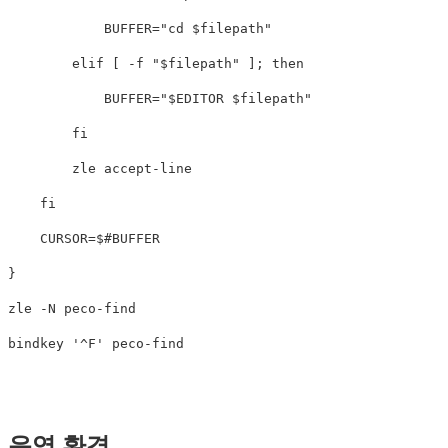
BUFFER
=
"cd 
$filepath
"
elif
[
-f
"
$filepath
"
]
;
then

BUFFER
=
"
$EDITOR
$filepath
"
fi

zle accept-line

fi

CURSOR
=
$#BUFFER
}
zle 
-N
 peco-find

bindkey 
'^F'
운영 환경