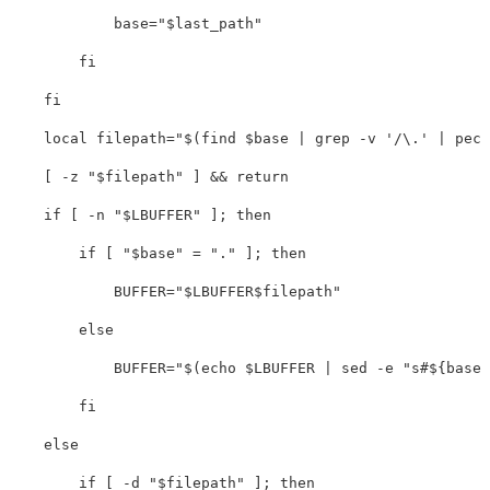
base
=
"
$last_path
"
fi

    fi

local 
filepath
=
"
$(
find 
$base
 | 
grep
-v
'/\.'
 | peco
[
-z
"
$filepath
"
]
&&
return

    if
[
-n
"
$LBUFFER
"
]
;
then

        if
[
"
$base
"
=
"."
]
;
then

BUFFER
=
"
$LBUFFER$filepath
"
else

BUFFER
=
"
$(
echo
$LBUFFER
 | 
sed
-e
"s#
${
base
}
fi

    else

        if
[
-d
"
$filepath
"
]
;
then
