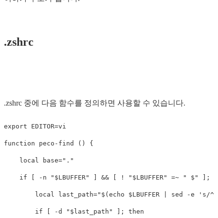
.zshrc
.zshrc 중에 다음 함수를 정의하면 사용할 수 있습니다.
export 
EDITOR
=
function 
peco-find 
()
{
local 
base
=
"."
if
[
-n
"
$LBUFFER
"
]
&&
[
!
"
$LBUFFER
"
=
~ 
" $"
]
;
t
local 
last_path
=
"
$(
echo
$LBUFFER
 | 
sed
-e
's/^.
if
[
-d
"
$last_path
"
]
;
then
