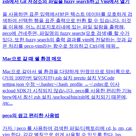
zsh에서 Git 저장소의 파일을 fuzzy search하고 Vim에서 열기
을 사용하면 표준 입력에서받은 텍스트 데이터를 모호하게 검
색하여 선택한 행을 표준 출력으로 반환 할 수 있습니다. 이것
을 이용해, 어느 리포지토리내에 있는 파일 일람을 출력해,
peco에 건네주면, 파일명의 fuzzy search(모호 검색)를 할 수가
있다. 또한 fuzzy search의 출력 결과를 vim에 전달하는 것과 같
은 처리를 peco-vim라는 함수로 정의하고 Ctrl-[에 매핑...
Mac으로 갈 때 쉘 환경 메모
Mac으로 갈아서 쉘 환경을 다양하게 만졌으므로 망비록으로.
(거의 100만번 달이지만) zsh 설치 prezto 설치 VSCode
setting.json 수정 ~/.bashrc~/.bash_profile →~/.zshrc로 이사
gcloud SDK가 시작되지 않습니다. peco를 사용한 편리한 기능
brew에서 최신 zsh 설치 /usr/local/bin/zsh에 설치되기 때문에,
/etc...
peco의 쉽고 편리한 사용법
가자. | peco 를 사용하여 검색한 파일/디렉토리에 cd, ls, rm, cat,
vim 한다. 각각 별칭으로 쉽게 사용할 수 있도록 한다. lsp,