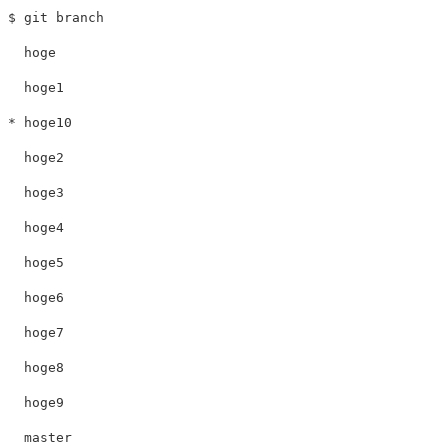
$
git
branch
hoge
hoge1
*
hoge10
hoge2
hoge3
hoge4
hoge5
hoge6
hoge7
hoge8
hoge9
master