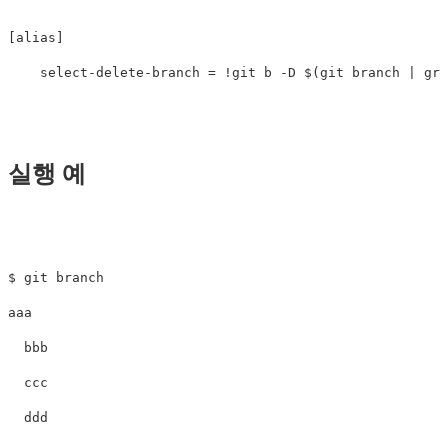
[
alias
]
select
-delete-branch
=
!
git b 
-D
$(
git branch | 
gre
실행 예
$ 
git branch

aaa

  bbb

  ccc

  ddd
