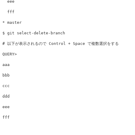
  eee

*
$ 
git 
select
-delete-branch
# 以下が表示されるので Control + Space で複数選択をする
QUERY>                                                 
aaa

bbb

ccc

ddd

eee

fff
