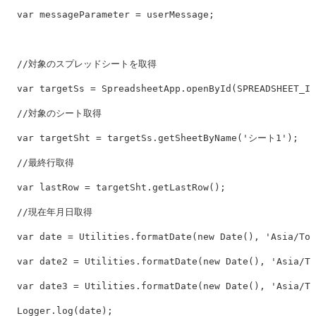
var
messageParameter
=
userMessage
;
//対象のスプレッドシートを取得
var
targetSs
=
SpreadsheetApp
.
openById
(
SPREADSHEET_ID
//対象のシート取得
var
targetSht
=
targetSs
.
getSheetByName
(
'
シート1
'
);
//最終行取得
var
lastRow
=
targetSht
.
getLastRow
();
//現在年月日取得
var
date
=
Utilities
.
formatDate
(
new
Date
(),
'
Asia/Tok
var
date2
=
Utilities
.
formatDate
(
new
Date
(),
'
Asia/To
var
date3
=
Utilities
.
formatDate
(
new
Date
(),
'
Asia/To
Logger
.
log
(
date
);