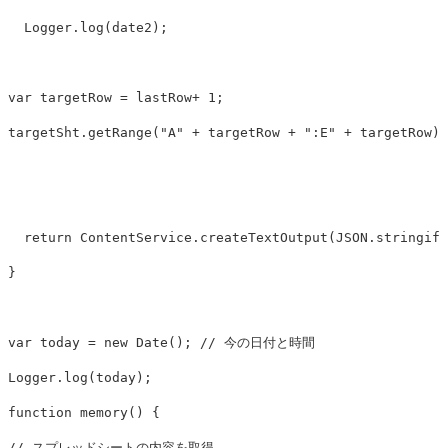
Logger
.
log
(
date2
);
var
targetRow
=
lastRow
+
1
;
targetSht
.
getRange
(
"
A
"
+
targetRow
+
"
:E
"
+
targetRow
).
return
ContentService
.
createTextOutput
(
JSON
.
stringify
}
var
today
=
new
Date
();
// 今の日付と時間
Logger
.
log
(
today
);
function
memory
()
{
// スプレッドシートの内容を取得