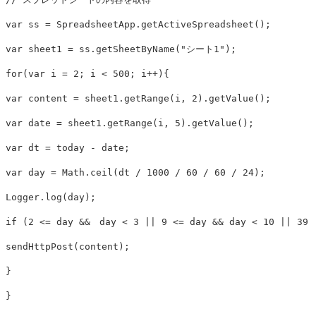
var
ss
=
SpreadsheetApp
.
getActiveSpreadsheet
();
var
sheet1
=
ss
.
getSheetByName
(
"
シート1
"
);
for
(
var
i
=
2
;
i
<
500
;
i
++
){
var
content
=
sheet1
.
getRange
(
i
,
2
).
getValue
();
var
date
=
sheet1
.
getRange
(
i
,
5
).
getValue
();
var
dt
=
today
-
date
;
var
day
=
Math
.
ceil
(
dt
/
1000
/
60
/
60
/
24
);
Logger
.
log
(
day
);
if
(
2
<=
day
&&
day
<
3
||
9
<=
day
&&
day
<
10
||
39
sendHttpPost
(
content
);
}
}