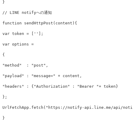
}
// LINE notifyへの通知
function
sendHttpPost
(
content
){
var
token
=
[
''
];
var
options
=
{
"
method
"
:
"
post
"
,
"
payload
"
:
"
message=
"
+
content
,
"
headers
"
:
{
"
Authorization
"
:
"
Bearer 
"
+
token
}
};
UrlFetchApp
.
fetch
(
"
https://notify-api.line.me/api/notif
}