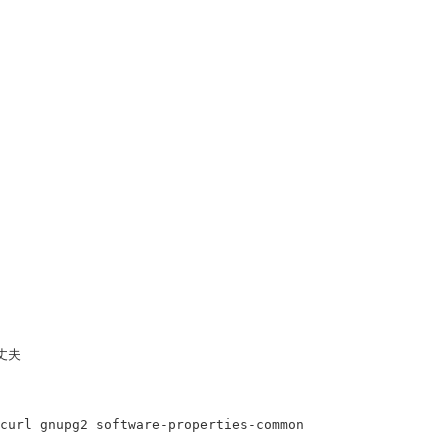
丈夫

curl gnupg2 software-properties-common
