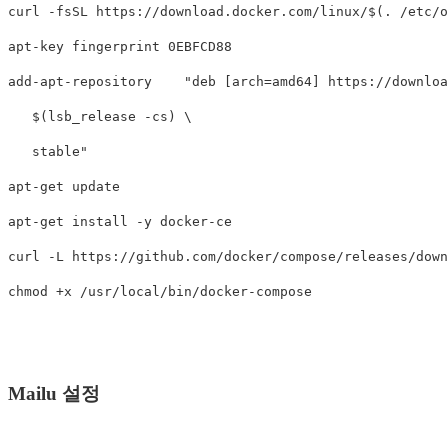
curl -fsSL https://download.docker.com/linux/$(. /etc/o
apt-key fingerprint 0EBFCD88

add-apt-repository    "deb [arch=amd64] https://downloa
   $(lsb_release -cs) \

   stable"

apt-get update

apt-get install -y docker-ce

curl -L https://github.com/docker/compose/releases/down
Mailu 설정