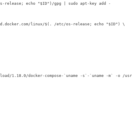
s-release; echo "$ID")/gpg | sudo apt-key add -

d.docker.com/linux/$(. /etc/os-release; echo "$ID") \

load/1.18.0/docker-compose-`uname -s`-`uname -m` -o /usr