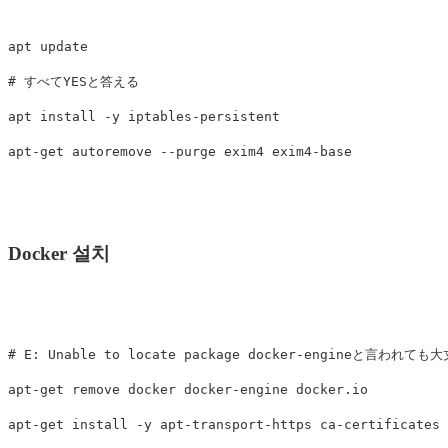
apt update

# すべてYESと答える

apt install -y iptables-persistent

Docker 설치
# E: Unable to locate package docker-engineと言われても大
apt-get remove docker docker-engine docker.io

apt-get install -y apt-transport-https ca-certificates 