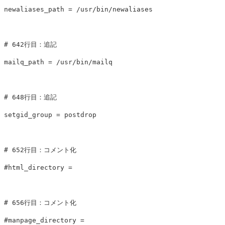
newaliases_path = /usr/bin/newaliases

# 642行目：追記

mailq_path = /usr/bin/mailq

# 648行目：追記

setgid_group = postdrop

# 652行目：コメント化

#html_directory =

# 656行目：コメント化

#manpage_directory =
