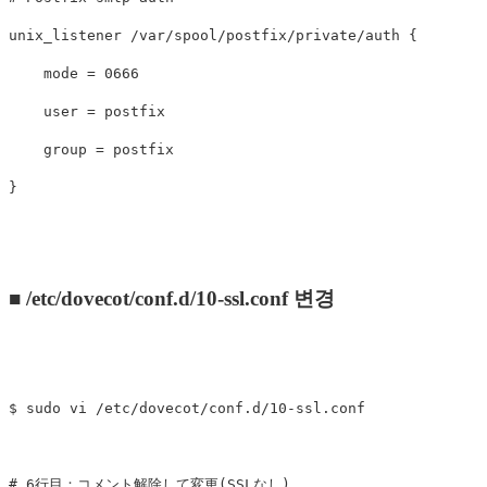
unix_listener /var/spool/postfix/private/auth {

    mode = 0666

    user = postfix

    group = postfix

■ /etc/dovecot/conf.d/10-ssl.conf 변경
$ sudo vi /etc/dovecot/conf.d/10-ssl.conf

# 6行目：コメント解除して変更(SSLなし)
