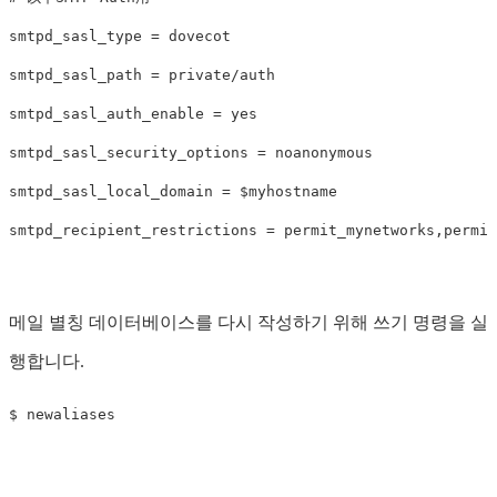
smtpd_sasl_type = dovecot

smtpd_sasl_path = private/auth

smtpd_sasl_auth_enable = yes

smtpd_sasl_security_options = noanonymous

smtpd_sasl_local_domain = $myhostname

메일 별칭 데이터베이스를 다시 작성하기 위해 쓰기 명령을 실
행합니다.