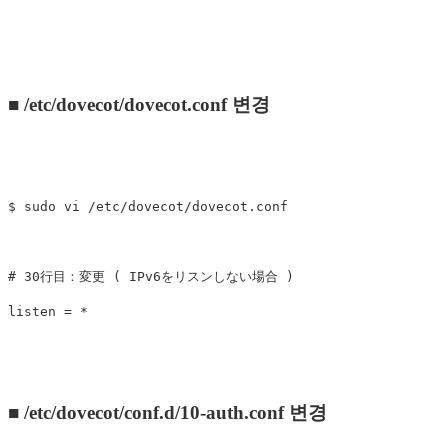
■ /etc/dovecot/dovecot.conf 변경
$ sudo vi /etc/dovecot/dovecot.conf

# 30行目：変更 ( IPv6をリスンしない場合 )

■ /etc/dovecot/conf.d/10-auth.conf 변경