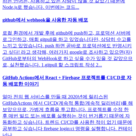
하는 언어는, 사용하고 있는 사람이 많을 것 같았기 때문에
Node.js로 했습니다. 이번에는 코드...
github에서 webhook을 사용한 자동 배포
로컬 환경에서 개발 후에 github에 push하고, 프로덕션 서버에
로그인하고, 매회 gitpull을 하고 있었습니다만, 상당히 수고를
느끼고 있었습니다. push 하면 곧바로 프로덕션에도 반영시키
고 싶다! 라고 생각해, 여러가지 google로 조사하고 있으면(자)
GitHub로부터의 WebHook로 하고 싶을 수가 있을 것 같았으므
로, 실천했습니다. 1.gitpull 할 스크립트 작성 2...
GitHub Actions에서 React + Firebase 프로젝트를 CI/CD로 자
동 배포한 이야기
얼마 전의 웹 서비스를 만들 때 2020년에 릴리스된
GitHubActions 에서 CI/CD(계속적 통합/계속적 딜리버리)를 해
보았으므로, 가볍게 흐름을 투고합니다. 프로젝트를 수정 한
후 매번 빌드 또는 배포를 실행하는 것이 번거롭기 때문에 자
동화하고 싶습니다. 트렌드 CI/CD를 사용한 적이 없기 때문에
공부하고 싶습니다 firebase login:ci 명령을 실행합니다. 컨테이
너나 ...