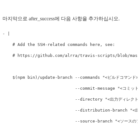
마지막으로 after_success에 다음 사항을 추가하십시오.
-
|
# Add the SSH-related commands here, see:
# https://github.com/alrra/travis-scripts/blob/mast
$(npm bin)/update-branch --commands "<ビルドコマンド>
--commit-message "<コミッ
--directory "<出力ディレクト
--distribution-branch "<
--source-branch "<ソースのブ