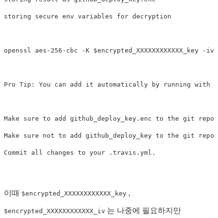
storing secure 
env 
variables 
for 
decryption

openssl aes-256-cbc 
-K
$encrypted_XXXXXXXXXXXX_key
-iv
Pro Tip: You can add it automatically by running with 
-
Make sure to add github_deploy_key.enc to the git repos
Make sure not to add github_deploy_key to the git repos
이때
,
$encrypted_XXXXXXXXXXXX_key
는 나중에 필요하지만
$encrypted_XXXXXXXXXXXX_iv