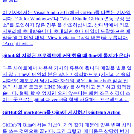
이 기사에서는 Visual Studio 2017에서 GitHub를 다루는 기사입
니다. "Git for Windowws"나 "Visual Studio GitHub 연동 구성 요
소"를 도입하지 않은 경우 을 참조하십시오. 상대방에서 리포
지토리에 초대받습니다. 초대되면 초대 메일이 도착하므로 메
일을 열고 메일 내의 "View invitation"(녹색 버튼)을 누릅니다.
"Accept invita...
github의 지정된 프로젝트에 커밋했을 때 (line에 통지가 온다)
다른 사이트에서 사용한 기사의 유용이 됩니다 메일을 별로 열
지 않고 line이 메인의 분은 많다고 생각하므로 (기지의 기술입
니다만) 메모로서 남깁니다 자신의 경우 kitutune bot5 알림 전
용의 새로운 토크룸 LINE Notify 를 선택하고 동의하고 협력했
습니다. 협력 할 수 없지만 오지 않는다는 패턴 조금 신경이 쓰
이는 곳으로는 github과 vercel을 함께 사용하는 프로젝트의 ...
GitHub의 markdown을 Qiita에 게시하기 GiutHub Action
GitHub과 Qiita에서는 기법이 거의 같기 때문에 얇은 변환 처리
를 쓰는 것만으로 끝난다. 그건 그렇고, 메디움은 상당히 번거