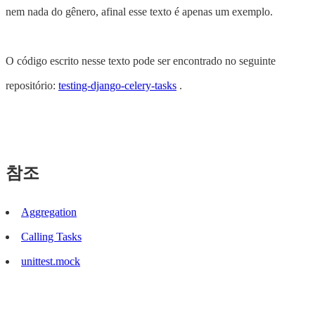
nem nada do gênero, afinal esse texto é apenas um exemplo.
O código escrito nesse texto pode ser encontrado no seguinte
repositório:
testing-django-celery-tasks
.
참조
Aggregation
Calling Tasks
unittest.mock