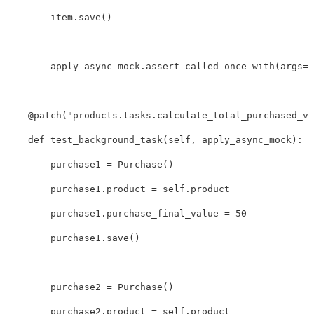
item
.
save
()
apply_async_mock
.
assert_called_once_with
(
args
=
[
@
patch
(
"products.tasks.calculate_total_purchased_va
def
test_background_task
(
self
,
apply_async_mock
):
purchase1
=
Purchase
()
purchase1
.
product
=
self
.
product
purchase1
.
purchase_final_value
=
50
purchase1
.
save
()
purchase2
=
Purchase
()
purchase2
.
product
=
self
.
product