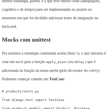
melhor estratégia, porém, é a que teve menor custo (adequações,
cognitivo e de tempo) para ser implementada no projeto no
momento em que foi decidido adicionar testes de integração no
back-end.
Mocks com unittest
Pra usarmos a estratégia comentada acima (Item 1), o que faremos é:
criar um
para a função
(ou
) que é
mock
apply_async
delay
adicionada na função da nossa tarefa (pelo
decorator
do
celery
).
Podemos começar criando um
TestCase
:
from
django.test
import
TestCase
from
products.models
import
Product
,
Purchase