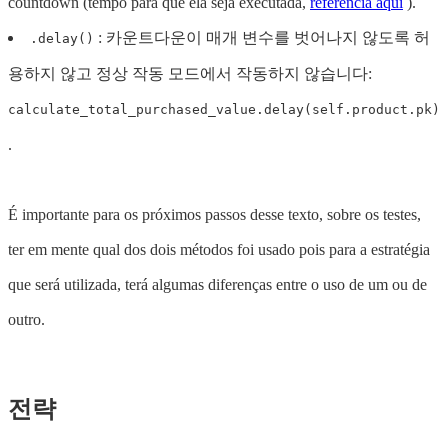
countdown (tempo para que ela seja executada,
referência aqui
).
: 카운트다운이 매개 변수를 벗어나지 않도록 허
.delay()
용하지 않고 정상 작동 모드에서 작동하지 않습니다:
calculate_total_purchased_value.delay(self.product.pk)
.
É importante para os próximos passos desse texto, sobre os testes,
ter em mente qual dos dois métodos foi usado pois para a estratégia
que será utilizada, terá algumas diferenças entre o uso de um ou de
outro.
전략