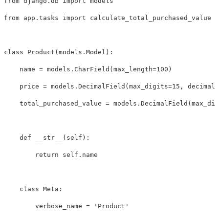
from
django.db
import
models
from
app.tasks
import
calculate_total_purchased_value
class
Product
(
models
.
Model
):
name
=
models
.
CharField
(
max_length
=
100
)
price
=
models
.
DecimalField
(
max_digits
=
15
,
decimal_
total_purchased_value
=
models
.
DecimalField
(
max_dig
def
__str__
(
self
):
return
self
.
name
class
Meta
:
verbose_name
=
'Product'