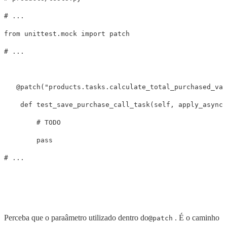
from
unittest.mock
import
patch
@
patch
(
"products.tasks.calculate_total_purchased_val
def
test_save_purchase_call_task
(
self
,
apply_async_
pass
Perceba que o paraâmetro utilizado dentro do
. É o caminho
@patch