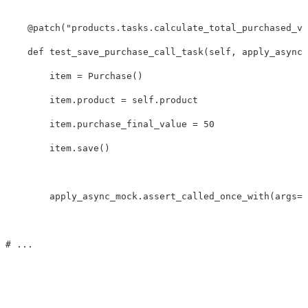
@
patch
(
"products.tasks.calculate_total_purchased_va
def
test_save_purchase_call_task
(
self
,
apply_async_
item
=
Purchase
()
item
.
product
=
self
.
product
item
.
purchase_final_value
=
50
item
.
save
()
apply_async_mock
.
assert_called_once_with
(
args
=
[