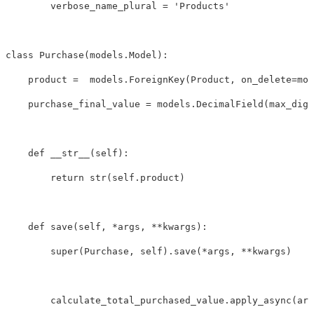
verbose_name_plural
=
'Products'
class
Purchase
(
models
.
Model
):
product
=
models
.
ForeignKey
(
Product
,
on_delete
=
mod
purchase_final_value
=
models
.
DecimalField
(
max_digi
def
__str__
(
self
):
return
str
(
self
.
product
)
def
save
(
self
,
*
args
,
**
kwargs
):
super
(
Purchase
,
self
).
save
(
*
args
,
**
kwargs
)
calculate_total_purchased_value
.
apply_async
(
arg