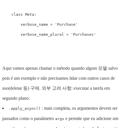
class
Meta
:
verbose_name
=
'Purchase'
verbose_name_plural
=
'Purchases'
Aqui vamos apenas chamar o método quando algum 모델 salvo
pois é um exemplo e não precisamos lidar com outros casos de
uso(deletar 등) 구매. 외부 고려 사항: executar a tarefa em
segundo plano:
: mais completa, os argumentos devem ser
.apply_async()
passados ​​como o paraâmetro
e permite que eu adicione um
args