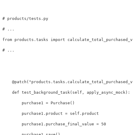
# products/tests.py

from
products.tasks
import
calculate_total_purchased_va
@
patch
(
"products.tasks.calculate_total_purchased_va
def
test_background_task
(
self
,
apply_async_mock
):
purchase1
=
Purchase
()
purchase1
.
product
=
self
.
product
purchase1
.
purchase_final_value
=
50
purchase1
.
save
()