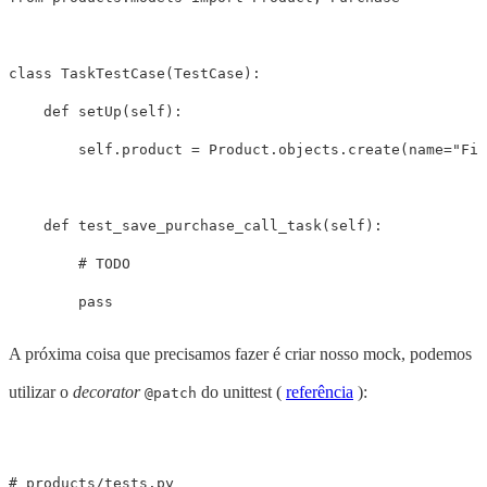
class
TaskTestCase
(
TestCase
):
def
setUp
(
self
):
self
.
product
=
Product
.
objects
.
create
(
name
=
"Fir
def
test_save_purchase_call_task
(
self
):
pass
A próxima coisa que precisamos fazer é criar nosso mock, podemos
utilizar o
decorator
do unittest (
referência
):
@patch
# products/tests.py
