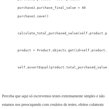
purchase2
.
purchase_final_value
=
40
purchase2
.
save
()
calculate_total_purchased_value
(
self
.
product
.
pk
product
=
Product
.
objects
.
get
(
id
=
self
.
product
.
p
self
.
assertEqual
(
product
.
total_purchased_value
,
Perceba que aqui só escrevemos testes extremamente simples e não
estamos nos preocupando com cenários de testes, efeitos colaterais