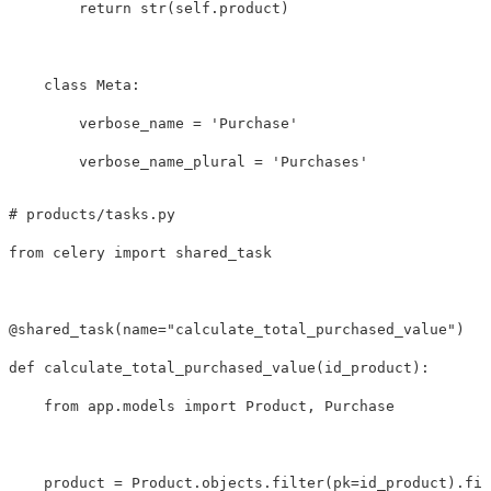
return
str
(
self
.
product
)
class
Meta
:
verbose_name
=
'Purchase'
verbose_name_plural
=
'Purchases'
from
celery
import
shared_task
@
shared_task
(
name
=
"calculate_total_purchased_value"
)
def
calculate_total_purchased_value
(
id_product
):
from
app.models
import
Product
,
Purchase
product
=
Product
.
objects
.
filter
(
pk
=
id_product
).
fir