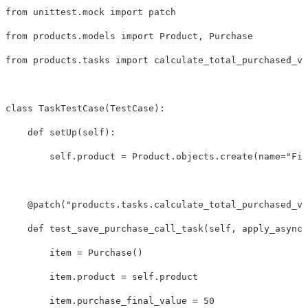
from
unittest.mock
import
patch
from
products.models
import
Product
,
Purchase
from
products.tasks
import
calculate_total_purchased_va
class
TaskTestCase
(
TestCase
):
def
setUp
(
self
):
self
.
product
=
Product
.
objects
.
create
(
name
=
"Fir
@
patch
(
"products.tasks.calculate_total_purchased_va
def
test_save_purchase_call_task
(
self
,
apply_async_
item
=
Purchase
()
item
.
product
=
self
.
product
item
.
purchase_final_value
=
50