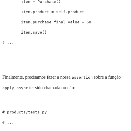
item
=
Purchase
()
item
.
product
=
self
.
product
item
.
purchase_final_value
=
50
item
.
save
()
Finalmente, precisamos fazer a nossa
sobre a função
assertion
ter sido chamada ou não:
apply_async
# products/tests.py
