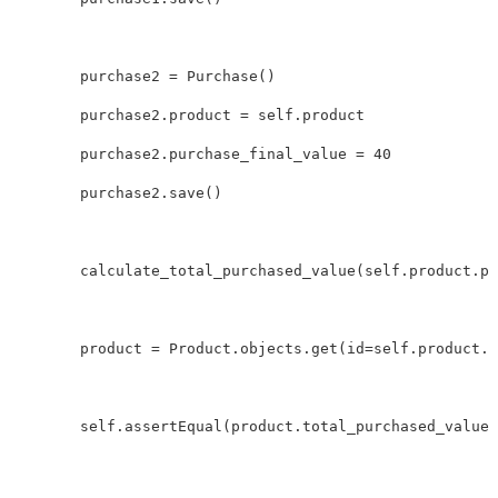
purchase2
=
Purchase
()
purchase2
.
product
=
self
.
product
purchase2
.
purchase_final_value
=
40
purchase2
.
save
()
calculate_total_purchased_value
(
self
.
product
.
pk
product
=
Product
.
objects
.
get
(
id
=
self
.
product
.
p
self
.
assertEqual
(
product
.
total_purchased_value
,