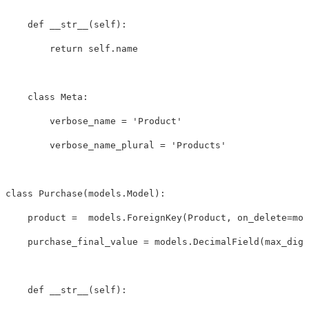
def
__str__
(
self
):
return
self
.
name
class
Meta
:
verbose_name
=
'Product'
verbose_name_plural
=
'Products'
class
Purchase
(
models
.
Model
):
product
=
models
.
ForeignKey
(
Product
,
on_delete
=
mod
purchase_final_value
=
models
.
DecimalField
(
max_digi
def
__str__
(
self
):