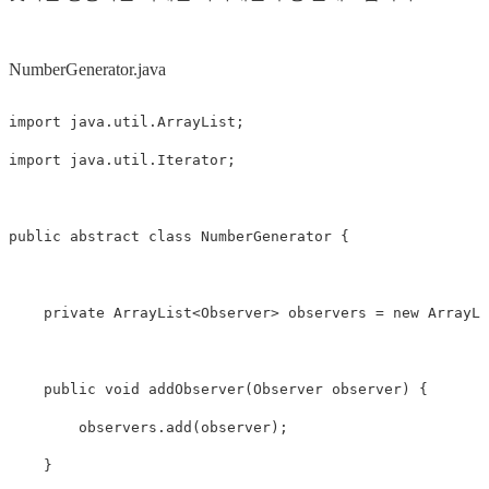
NumberGenerator.java
import
java.util.ArrayList
;
import
java.util.Iterator
;
public
abstract
class
NumberGenerator
{
private
ArrayList
<
Observer
>
observers
=
new
ArrayLi
public
void
addObserver
(
Observer
observer
)
{
observers
.
add
(
observer
);
}