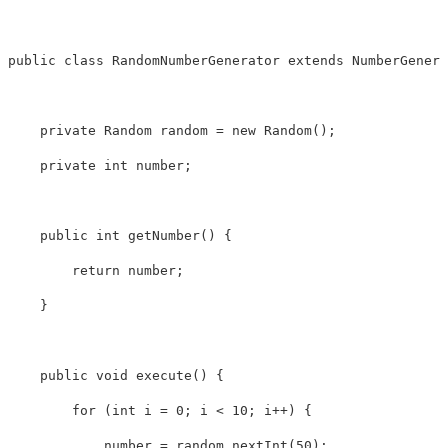
public
class
RandomNumberGenerator
extends
NumberGenera
private
Random
random
=
new
Random
();
private
int
number
;
public
int
getNumber
()
{
return
number
;
}
public
void
execute
()
{
for
(
int
i
=
0
;
i
<
10
;
i
++)
{
number
=
random
.
nextInt
(
50
);