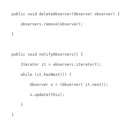
public
void
deleteObserver
(
Observer
observer
)
{
observers
.
remove
(
observer
);
}
public
void
notifyObservers
()
{
Iterator
it
=
observers
.
iterator
();
while
(
it
.
hasNext
())
{
Observer
o
=
(
Observer
)
it
.
next
();
o
.
update
(
this
);
}
}