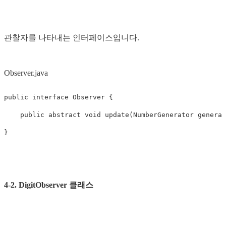
관찰자를 나타내는 인터페이스입니다.
Observer.java
public
interface
Observer
{
public
abstract
void
update
(
NumberGenerator
generat
}
4-2. DigitObserver 클래스