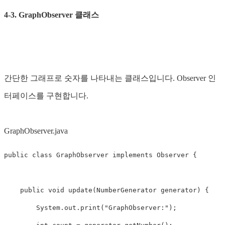
4-3. GraphObserver 클래스
간단한 그래프로 숫자를 나타내는 클래스입니다. Observer 인
터페이스를 구현합니다.
GraphObserver.java
public
class
GraphObserver
implements
Observer
{
public
void
update
(
NumberGenerator
generator
)
{
System
.
out
.
print
(
"GraphObserver:"
);