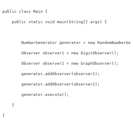
public
class
Main
{
public
static
void
main
(
String
[]
args
)
{
NumberGenerator
generator
=
new
RandomNumberGen
Observer
observer1
=
new
DigitObserver
();
Observer
observer2
=
new
GraphObserver
();
generator
.
addObserver
(
observer1
);
generator
.
addObserver
(
observer2
);
generator
.
execute
();
}
}