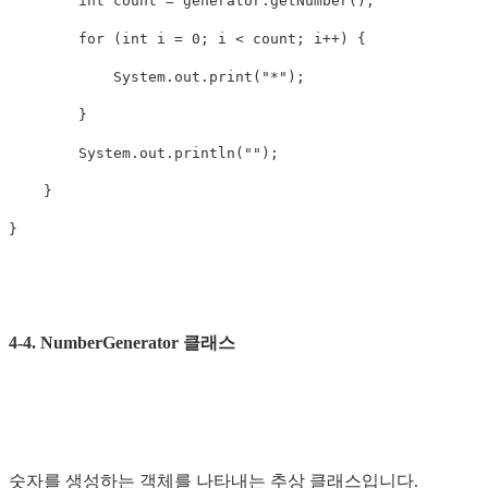
int
count
=
generator
.
getNumber
();
for
(
int
i
=
0
;
i
<
count
;
i
++)
{
System
.
out
.
print
(
"*"
);
}
System
.
out
.
println
(
""
);
}
}
4-4. NumberGenerator 클래스
숫자를 생성하는 객체를 나타내는 추상 클래스입니다.