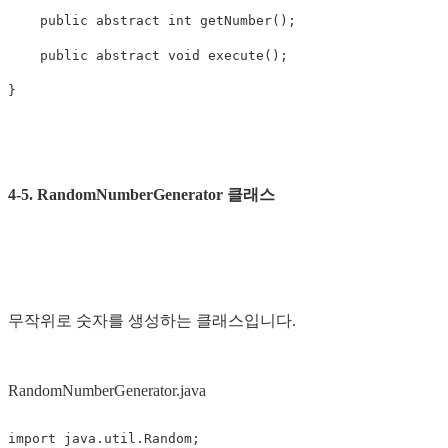
public
abstract
int
getNumber
();
public
abstract
void
execute
();
}
4-5. RandomNumberGenerator 클래스
무작위로 숫자를 생성하는 클래스입니다.
RandomNumberGenerator.java
import
java.util.Random
;