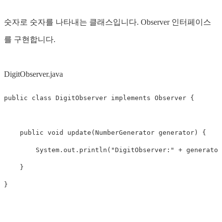
숫자로 숫자를 나타내는 클래스입니다. Observer 인터페이스
를 구현합니다.
DigitObserver.java
public
class
DigitObserver
implements
Observer
{
public
void
update
(
NumberGenerator
generator
)
{
System
.
out
.
println
(
"DigitObserver:"
+
generator
}
}