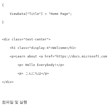
{

    ViewData["Title"] = "Home Page";

}

<div
class=
"text-center"
>
<h1
class=
"display-4"
>
Welcome
</h1>
<p>
Learn about 
<a
href=
"https://docs.microsoft.com/
<p>
 Hello Everybody!
</p>
<p>
 こんにちは
</p>
</div>
컴파일 및 실행