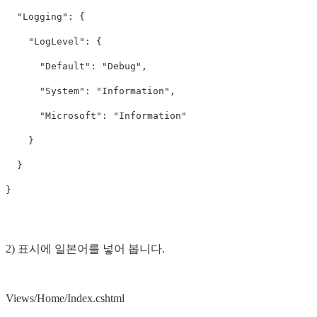
"Logging"
:
{
"LogLevel"
:
{
"Default"
:
"Debug"
,
"System"
:
"Information"
,
"Microsoft"
:
"Information"
}
}
}
2) 표시에 일본어를 넣어 봅니다.
Views/Home/Index.cshtml