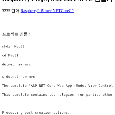
3235 단어
RaspberryPi
웹
mvc
.NETCore
C#
프로젝트 만들기
mkdir 
cd 
Mvc01

$ dotnet new mvc

The template "ASP.NET Core Web App (Model-View-Controll
This template contains technologies from parties other 
Processing post-creation actions...
