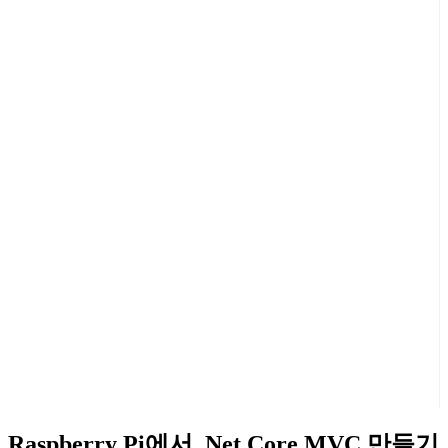
Raspberry Pi에서 .Net Core MVC 만들기