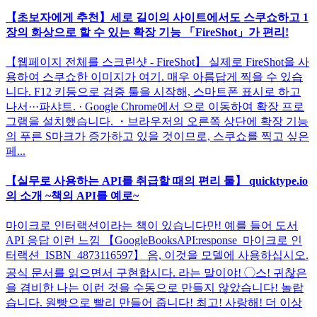
【초보자에게 추천】세로 길이의 사이트에서도 스쿠쇼하고 1
장의 화상으로 할 수 있는 확장 기능 「FireShot」가 편리!
【웹페이지 전체를 스크린샷 - FireShot】 실제로 FireShot을 사
용하여 스쿠쇼한 이미지가 여기. 매우 아름답게 찍을 수 있습
니다. F12 키등으로 검증 툴을 시작해, 스마트폰 표시로 하고
나서···파샤트. · Google Chrome에서 으로 이동하여 확장 프로
그램을 설치했습니다. ・브라우저의 오른쪽 상단에 확장 기능
의 푸른 S마크가 증가하고 있을 것이므로, 스쿠쇼를 찍고 싶은
페...
【실무로 사용하는 API를 취급할 때의 편리 툴】 quicktype.io
의 소개 ~책의 API를 예로~
마이크로 인터랙션이라는 책이 있습니다만! 예를 들어 도서
API 응답 이런 느낌 【GoogleBooksAPI:response_마이크로 인
터랙션_ISBN_4873116597】 음, 이것을 모델에 사용하십시오.
공식 문서를 읽으면서 구현합시다. 라는 말이야! ◯스! 귀찮은
을 겸비한 나는 이런 것을 수동으로 만들지 않았습니다! 놀랍
습니다. 원빵으로 빨리 만들어 줍니다! 최고! 사랑해! 더 이상
...