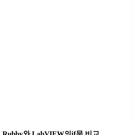
Rubby와 LabVIEW의if문 비교