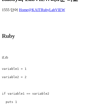
1555 단어
Home@KAIT
Ruby
LabVIEW
Ruby
if.rb
variable1
=
1
variable2
=
2
if
variable1
==
variable2
puts
1