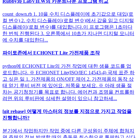
Rubby와 LabVIEW의 카운트다운 프로그램 비교
count_down.rb 1. 10을 수치 디스플레이에 초기값으로 대입(로
컬 변수) 2. 수치 디스플레이(로컬 변수)에서 값을 읽고 디지털
디스플레이(로컬 변수)를 대입합니다.이 프로그램은 1초마다
한 번씩 진행된다 3. 오른쪽에서 10초가 지나면 디지털 모니터
에 수치를 대입한다...
파이토존에서 ECHONET Lite 가전제품 조작
python에 ECHONET Lite의 가전 작업에 대한 샘플 코드를 업
로드합니다. ※ ECHONET Lite(ISO/IEC 14543-4) 국제 표준 하
고 싶은 일 1. 가전제품의 ON/OFF 제어 2. 가전제품의 동작 상
태 얻기 루비 버전 에 있어요. 저쪽을 보세요. ※ 아래 샘플 절
차는 공기청정기를 목표로 합니다. 에어컨과 조명을 컨트롤하
려면 위의 루비판에 상세한 설명이 있으니 참고하세...
[git rebase] 어떻게 마스터의 정보를 지점으로 가지고 작업을
진행합니까?
분기에서 작업하지만 작업 중에 다른 구성원이 주체에 합쳐지
면 주체의 정보 발생할 때의 충돌을 최소한으로 통제하고 싶다