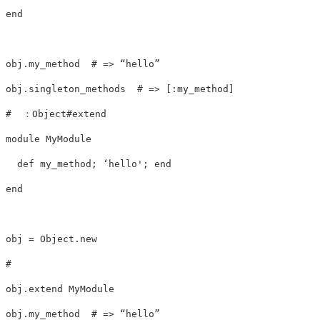
end

obj.my_method  # => “hello”

obj.singleton_methods  # => [:my_method]

#  ：Object#extend 

module MyModule

  def my_method; ‘hello'; end

end

obj = Object.new

# 

obj.extend MyModule

obj.my_method  # => “hello” 
