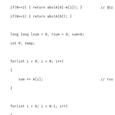
if
(
N
==
2
)
{
return
abs
(
A
[
0
]
-
A
[
1
]
)
;
}
// 원소
if
(
N
==
1
)
{
return
abs
(
A
[
0
]
)
;
}
long
long
 lsum 
=
0
,
 rsum 
=
0
,
 sum
=
0
;
int
 P
,
 temp
;
for
(
int
 i 
=
0
;
 i 
<
 N
;
 i
++
)
{
        sum 
+=
 A
[
i
]
;
// rs
}
for
(
int
 i 
=
0
;
 i 
<
 N
-
1
;
 i
++
)