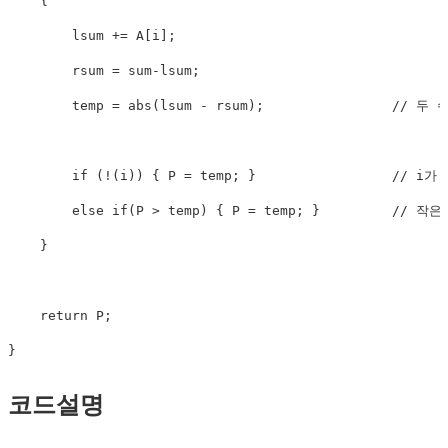
{
        lsum 
+=
 A
[
i
]
;
        rsum 
=
 sum
-
lsum
;
        temp 
=
abs
(
lsum 
-
 rsum
)
;
// 두 
if
(
!
(
i
)
)
{
 P 
=
 temp
;
}
// i가
else
if
(
P 
>
 temp
)
{
 P 
=
 temp
;
}
// 작은
}
return
 P
;
}
코드설명