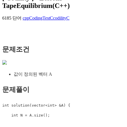
TapeEquilibrium(C++)
6185 단어
cpp
CodingTest
C
codility
C
문제조건
값이 정의된 벡터 A
문제풀이
int
solution
(
vector
<
int
>
&
A
)
{
int
 N 
=
 A
.
size
(
)
;