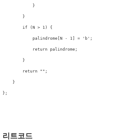
}
}
if
(
N
>
1
)
{
palindrome
[
N
-
1
]
=
'b'
;
return
palindrome
;
}
return
""
;
}
};
리트코드