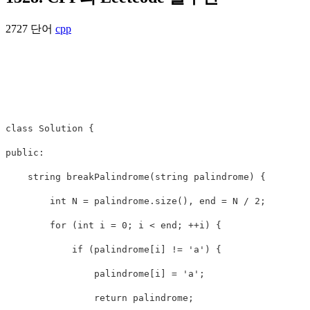
2727 단어
cpp
class
Solution
{
public:
string
breakPalindrome
(
string
palindrome
)
{
int
N
=
palindrome
.
size
(),
end
=
N
/
2
;
for
(
int
i
=
0
;
i
<
end
;
++
i
)
{
if
(
palindrome
[
i
]
!=
'a'
)
{
palindrome
[
i
]
=
'a'
;
return
palindrome
;