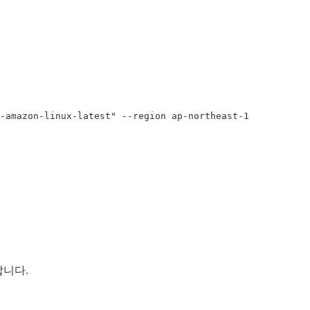
-amazon-linux-latest"
--region
합니다.