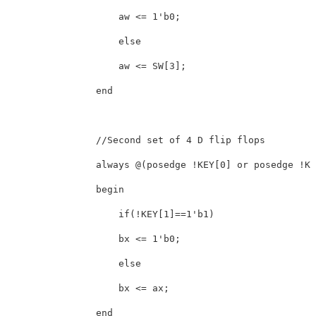
                    aw <= 1'b0;

                    else

                    aw <= SW[3];

                end

                //Second set of 4 D flip flops

                always @(posedge !KEY[0] or posedge !KE
                begin

                    if(!KEY[1]==1'b1)

                    bx <= 1'b0;

                    else

                    bx <= ax;

                end
