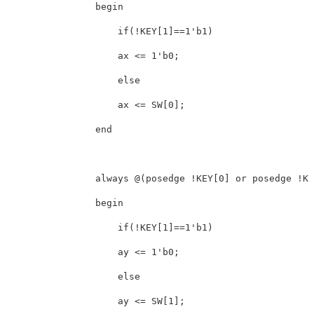
                begin

                    if(!KEY[1]==1'b1)

                    ax <= 1'b0;

                    else

                    ax <= SW[0];

                end

                always @(posedge !KEY[0] or posedge !KE
                begin

                    if(!KEY[1]==1'b1)

                    ay <= 1'b0;

                    else

                    ay <= SW[1];
