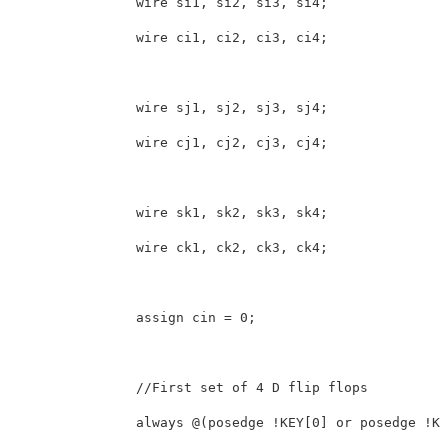
                wire si1, si2, si3, si4;

                wire ci1, ci2, ci3, ci4;

                wire sj1, sj2, sj3, sj4;

                wire cj1, cj2, cj3, cj4;

                wire sk1, sk2, sk3, sk4;

                wire ck1, ck2, ck3, ck4;

                assign cin = 0;

                //First set of 4 D flip flops

                always @(posedge !KEY[0] or posedge !KE