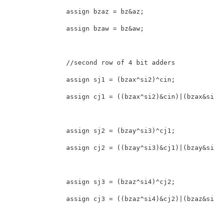
                assign bzaz = bz&az;

                assign bzaw = bz&aw;

                //second row of 4 bit adders

                assign sj1 = (bzax^si2)^cin;

                assign cj1 = ((bzax^si2)&cin)|(bzax&si2
                assign sj2 = (bzay^si3)^cj1;

                assign cj2 = ((bzay^si3)&cj1)|(bzay&si3
                assign sj3 = (bzaz^si4)^cj2;

                assign cj3 = ((bzaz^si4)&cj2)|(bzaz&si4