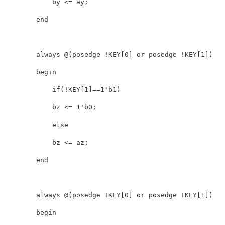
            by <= ay;

        end

        always @(posedge !KEY[0] or posedge !KEY[1])

        begin

            if(!KEY[1]==1'b1)

            bz <= 1'b0;

            else

            bz <= az;

        end

        always @(posedge !KEY[0] or posedge !KEY[1])

        begin
