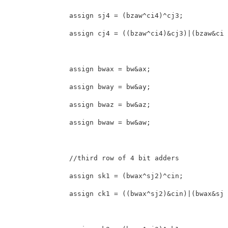
                assign sj4 = (bzaw^ci4)^cj3;

                assign cj4 = ((bzaw^ci4)&cj3)|(bzaw&ci4
                assign bwax = bw&ax;

                assign bway = bw&ay;

                assign bwaz = bw&az;

                assign bwaw = bw&aw;

                //third row of 4 bit adders

                assign sk1 = (bwax^sj2)^cin;

                assign ck1 = ((bwax^sj2)&cin)|(bwax&sj2