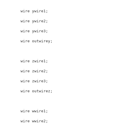
        wire ywire1;

        wire ywire2;

        wire ywire3;

        wire outwirey;

        wire zwire1;

        wire zwire2;

        wire zwire3;

        wire outwirez; 

        wire wwire1;

        wire wwire2;
