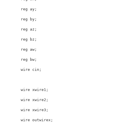
        reg ay;

        reg by;

        reg az;

        reg bz;

        reg aw;

        reg bw;

        wire cin;

        wire xwire1;

        wire xwire2;

        wire xwire3;

        wire outwirex;
