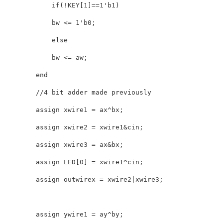
            if(!KEY[1]==1'b1)

            bw <= 1'b0;

            else

            bw <= aw;

        end

        //4 bit adder made previously

        assign xwire1 = ax^bx;

        assign xwire2 = xwire1&cin;

        assign xwire3 = ax&bx;

        assign LED[0] = xwire1^cin;

        assign outwirex = xwire2|xwire3;

        assign ywire1 = ay^by;
