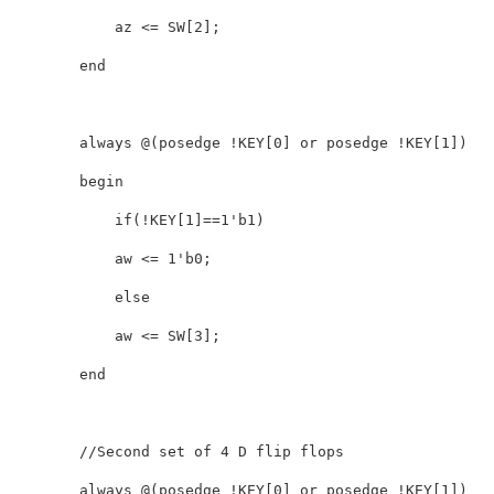
            az <= SW[2];

        end

        always @(posedge !KEY[0] or posedge !KEY[1])

        begin

            if(!KEY[1]==1'b1)

            aw <= 1'b0;

            else

            aw <= SW[3];

        end

        //Second set of 4 D flip flops

        always @(posedge !KEY[0] or posedge !KEY[1])
