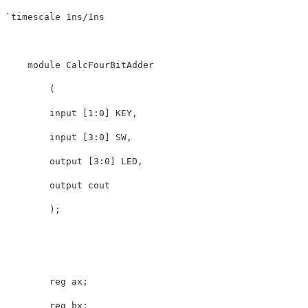
`timescale 1ns/1ns

    module CalcFourBitAdder

        (

        input [1:0] KEY,

        input [3:0] SW,

        output [3:0] LED,

        output cout

        );

        reg ax;

        reg bx;
