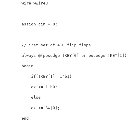
        wire wwire3; 

        assign cin = 0;

        //First set of 4 D flip flops

        always @(posedge !KEY[0] or posedge !KEY[1])

        begin

            if(!KEY[1]==1'b1)

            ax <= 1'b0;

            else

            ax <= SW[0];

        end
