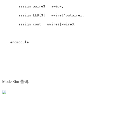
        assign wwire3 = aw&bw;

        assign LED[3] = wwire1^outwirez;

        assign cout = wwire2|wwire3;

    endmodule

ModelSim 출력: