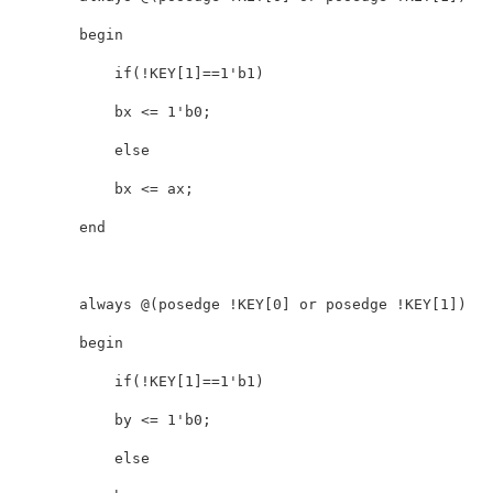
        begin

            if(!KEY[1]==1'b1)

            bx <= 1'b0;

            else

            bx <= ax;

        end

        always @(posedge !KEY[0] or posedge !KEY[1])

        begin

            if(!KEY[1]==1'b1)

            by <= 1'b0;

            else
