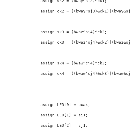
                assign sk2 = (bway^sj3)^ck1;

                assign ck2 = ((bway^sj3)&ck1)|(bway&sj3
                assign sk3 = (bwaz^sj4)^ck2;

                assign ck3 = ((bwaz^sj4)&ck2)|(bwaz&sj4
                assign sk4 = (bwaw^cj4)^ck3;

                assign ck4 = ((bwaw^cj4)&ck3)|(bwaw&cj4
                assign LED[0] = bxax;

                assign LED[1] = si1;

                assign LED[2] = sj1;
