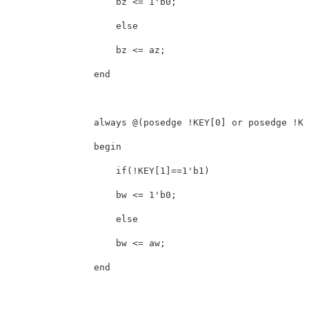
                    bz <= 1'b0;

                    else

                    bz <= az;

                end

                always @(posedge !KEY[0] or posedge !KE
                begin

                    if(!KEY[1]==1'b1)

                    bw <= 1'b0;

                    else

                    bw <= aw;

                end
