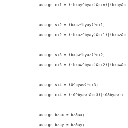
                assign ci1 = ((bxay^byax)&cin)|(bxay&by
                assign si2 = (bxaz^byay)^ci1;

                assign ci2 = ((bxaz^byay)&ci1)|(bxaz&by
                assign si3 = (bxaw^byaz)^ci2;

                assign ci3 = ((bxaw^byaz)&ci2)|(bxaw&by
                assign si4 = (0^byaw)^ci3;

                assign ci4 = ((0^byaw)&ci3)|(0&byaw);

                assign bzax = bz&ax;

                assign bzay = bz&ay;
