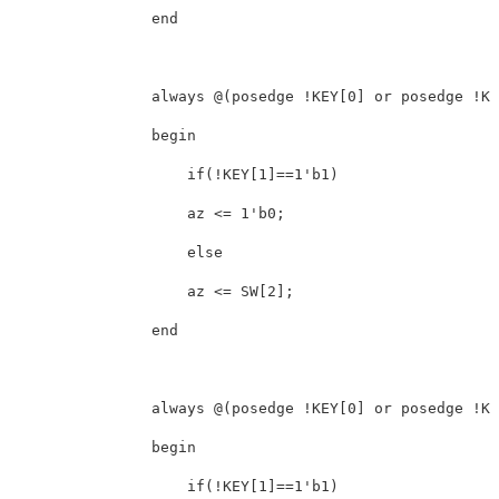
                end

                always @(posedge !KEY[0] or posedge !KE
                begin

                    if(!KEY[1]==1'b1)

                    az <= 1'b0;

                    else

                    az <= SW[2];

                end

                always @(posedge !KEY[0] or posedge !KE
                begin

                    if(!KEY[1]==1'b1)
