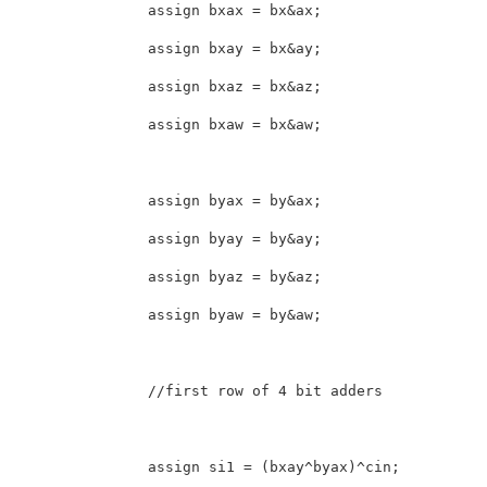
                assign bxax = bx&ax;

                assign bxay = bx&ay;

                assign bxaz = bx&az;

                assign bxaw = bx&aw;

                assign byax = by&ax;

                assign byay = by&ay;

                assign byaz = by&az;

                assign byaw = by&aw;

                //first row of 4 bit adders

                assign si1 = (bxay^byax)^cin;
