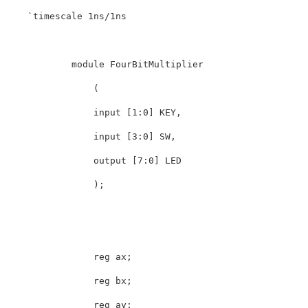
    `timescale 1ns/1ns

            module FourBitMultiplier 

                (

                input [1:0] KEY,

                input [3:0] SW,

                output [7:0] LED

                );

                reg ax;

                reg bx;

                reg ay;
