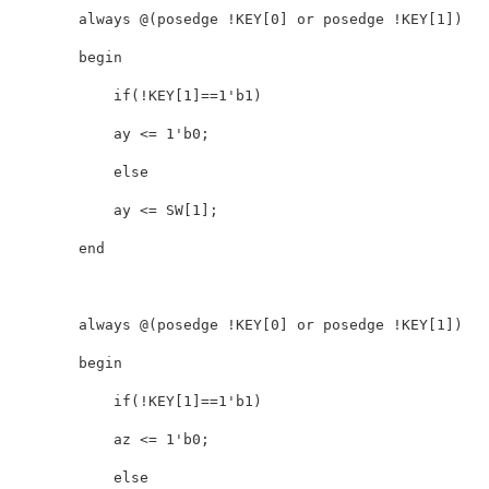
        always @(posedge !KEY[0] or posedge !KEY[1])

        begin

            if(!KEY[1]==1'b1)

            ay <= 1'b0;

            else

            ay <= SW[1];

        end

        always @(posedge !KEY[0] or posedge !KEY[1])

        begin

            if(!KEY[1]==1'b1)

            az <= 1'b0;

            else
