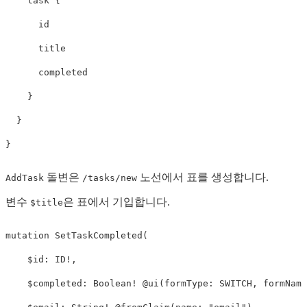
task
{
id
title
completed
}
}
}
돌변은
노선에서 표를 생성합니다.
AddTask
/tasks/new
변수
은 표에서 기입합니다.
$title
mutation
SetTaskCompleted
(
$id
:
ID
!,
$completed
:
Boolean
!
@
ui
(
formType
:
SWITCH
,
formName