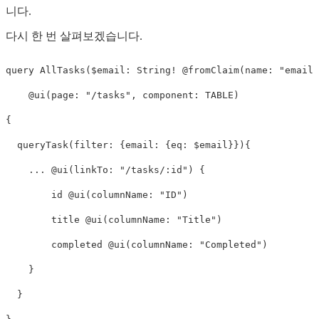
니다.
다시 한 번 살펴보겠습니다.
query
AllTasks
(
$email
:
String
!
@
fromClaim
(
name
:
"
email
"
@ui
(
page
:
"/tasks"
,
component
:
TABLE
)
{
queryTask
(
filter
:
{
email
:
{
eq
:
$email
}}){
...
@ui
(
linkTo
:
"/tasks/:id"
)
{
id
@ui
(
columnName
:
"ID"
)
title
@ui
(
columnName
:
"Title"
)
completed
@ui
(
columnName
:
"Completed"
)
}
}