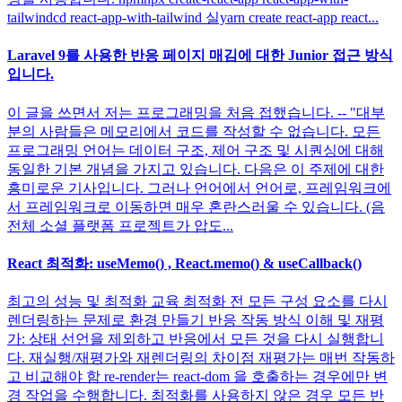
tailwindcd react-app-with-tailwind 실yarn create react-app react...
Laravel 9를 사용한 반응 페이지 매김에 대한 Junior 접근 방식
입니다.
이 글을 쓰면서 저는 프로그래밍을 처음 접했습니다. -- "대부
분의 사람들은 메모리에서 코드를 작성할 수 없습니다. 모든
프로그래밍 언어는 데이터 구조, 제어 구조 및 시퀀싱에 대해
동일한 기본 개념을 가지고 있습니다. 다음은 이 주제에 대한
흥미로운 기사입니다. 그러나 언어에서 언어로, 프레임워크에
서 프레임워크로 이동하면 매우 혼란스러울 수 있습니다. (음
전체 소셜 플랫폼 프로젝트가 압도...
React 최적화: useMemo() , React.memo() & useCallback()
최고의 성능 및 최적화 교육 최적화 전 모든 구성 요소를 다시
렌더링하는 문제로 환경 만들기 반응 작동 방식 이해 및 재평
가: 상태 선언을 제외하고 반응에서 모든 것을 다시 실행합니
다. 재실행/재평가와 재렌더링의 차이점 재평가는 매번 작동하
고 비교해야 함 re-render는 react-dom 을 호출하는 경우에만 변
경 작업을 수행합니다. 최적화를 사용하지 않은 경우 모든 반