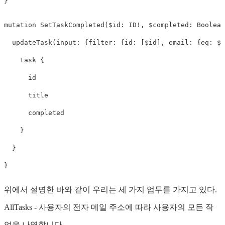
}
mutation
SetTaskCompleted
(
$id
:
ID
!,
$completed
:
Boolean
updateTask
(
input
:
{
filter
:
{
id
:
[
$id
],
email
:
{
eq
:
$e
task
{
id
title
completed
}
}
}
위에서 설명한 바와 같이 우리는 세 가지 업무를 가지고 있다.
AllTasks - 사용자의 전자 메일 주소에 따라 사용자의 모든 작
업을 나열합니다.