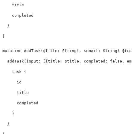
title
completed
}
}
mutation
AddTask
(
$title
:
String
!,
$email
:
String
!
@
from
addTask
(
input
:
[{
title
:
$title
,
completed
:
false
,
ema
task
{
id
title
completed
}
}