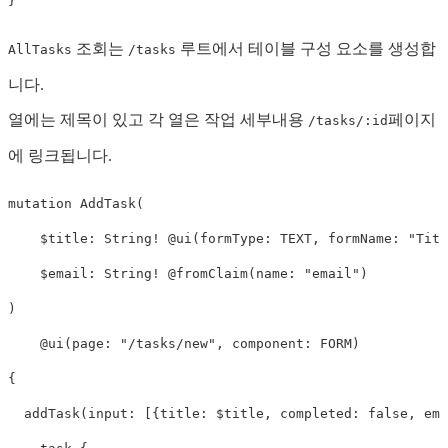
}
조회는
루트에서 테이블 구성 요소를 생성합
AllTasks
/tasks
니다.
열에는 제목이 있고 각 열은 작업 세부내용
페이지
/tasks/:id
에 링크됩니다.
mutation
AddTask
(
$title
:
String
!
@
ui
(
formType
:
TEXT
,
formName
:
"
Titl
$
email
:
String
!
@fromClaim
(
name
:
"email"
)
)
@ui
(
page
:
"/tasks/new"
,
component
:
FORM
)
{
addTask
(
input
:
[{
title
:
$title
,
completed
:
false
,
ema