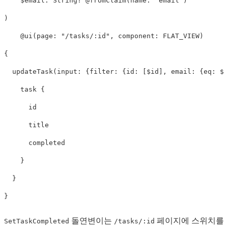
$
email
:
String
!
@fromClaim
(
name
:
"email"
)
)
@ui
(
page
:
"/tasks/:id"
,
component
:
FLAT_VIEW
)
{
updateTask
(
input
:
{
filter
:
{
id
:
[
$id
],
email
:
{
eq
:
$e
task
{
id
title
completed
}
}
}
돌연변이는
페이지에 스위치를
SetTaskCompleted
/tasks/:id