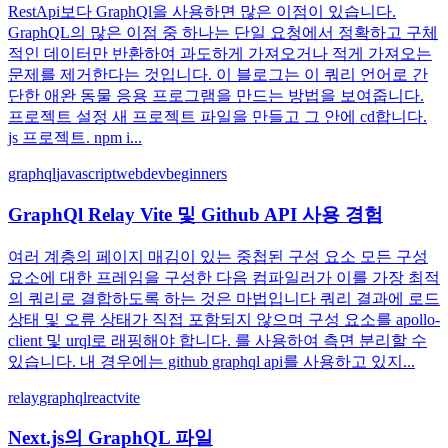
RestApi보다 GraphQl을 사용하면 많은 이점이 있습니다.
GraphQL의 많은 이점 중 하나는 단일 요청에서 정확하고 구체
적인 데이터만 반환하여 과도하게 가져오거나 적게 가져오는
문제를 제거한다는 것입니다. 이 블로그는 이 쿼리 언어로 간
단한 애완 동물 응용 프로그램을 만드는 방법을 보여줍니다.
프로젝트 설정 새 프로젝트 파일을 만들고 그 안에 cd합니다.
js 프로젝트. npm i...
graphql
javascript
webdev
beginners
GraphQl Relay Vite 및 Github API 사용 경험
여러 계층의 페이지 매김이 있는 중첩된 구성 요소 모든 구성
요소에 대한 프레임을 구성한 다음 컴파일러가 이를 가장 최적
의 쿼리로 결합하도록 하는 것은 마법입니다 쿼리 결과에 로드
상태 및 오류 상태가 직접 포함되지 않으며 구성 요소를 apollo-
client 및 urql로 래핑해야 합니다. 를 사용하여 측면 분리할 수
있습니다. 내 경우에는 github graphql api를 사용하고 있지...
relay
graphql
react
vite
Next.js의 GraphQL 파일