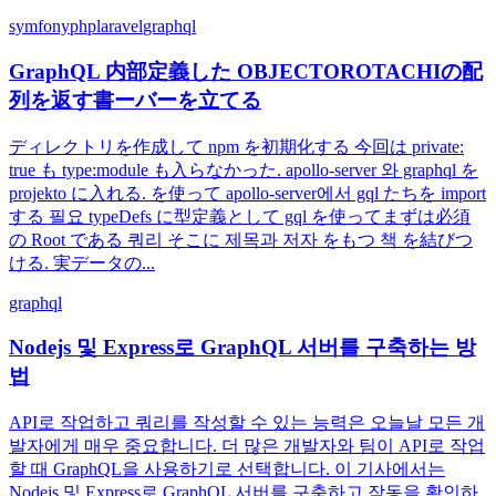
symfony
php
laravel
graphql
GraphQL 内部定義した OBJECTOROTACHIの配
列を返す書ーバーを立てる
ディレクトリを作成して npm を初期化する 今回は private:
true も type:module も入らなかった. apollo-server 와 graphql を
projekto に入れる. を使って apollo-server에서 gql たちを import
する 필요 typeDefs に型定義として gql を使ってまずは必須
の Root である 쿼리 そこに 제목과 저자 をもつ 책 を結びつ
ける. 実データの...
graphql
Nodejs 및 Express로 GraphQL 서버를 구축하는 방
법
API로 작업하고 쿼리를 작성할 수 있는 능력은 오늘날 모든 개
발자에게 매우 중요합니다. 더 많은 개발자와 팀이 API로 작업
할 때 GraphQL을 사용하기로 선택합니다. 이 기사에서는
Nodejs 및 Express로 GraphQL 서버를 구축하고 작동을 확인하