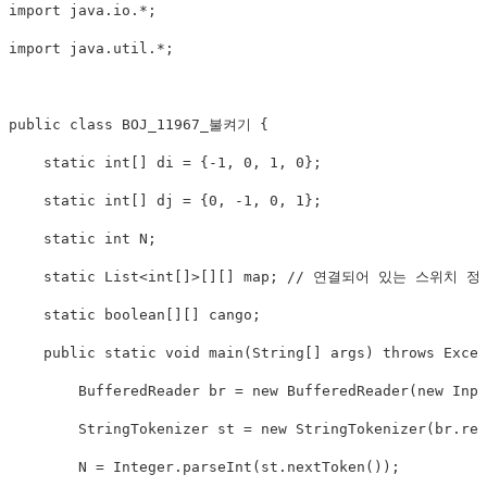
import java.io.*;

import java.util.*;

public class BOJ_11967_불켜기 {

    static int[] di = {-1, 0, 1, 0};

    static int[] dj = {0, -1, 0, 1};

    static int N;

    static List
<
int[]
>
[][] map; // 연결되어 있는 스위치 정
    static boolean[][] cango;

    public static void main(String[] args) throws Excep
        BufferedReader br = new BufferedReader(new Inpu
        StringTokenizer st = new StringTokenizer(br.rea
        N = Integer.parseInt(st.nextToken());
