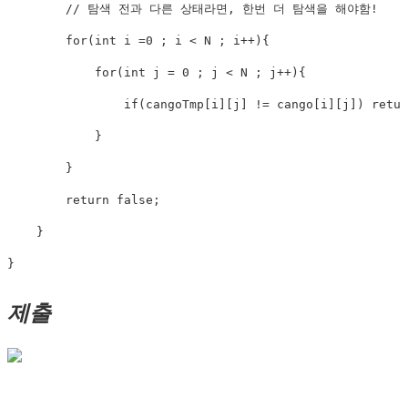
        // 탐색 전과 다른 상태라면, 한번 더 탐색을 해야함!

        for(int i =0 ; i < N ; i++){

            for(int j = 0 ; j < N ; j++){

                if(cangoTmp[i][j] != cango[i][j]) retur
            }

        }

        return false;

    }

}
제출