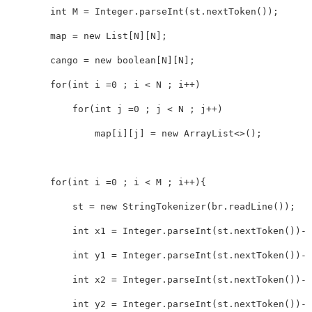
        int M = Integer.parseInt(st.nextToken());

        map = new List[N][N];

        cango = new boolean[N][N];

        for(int i =0 ; i < N ; i++)

            for(int j =0 ; j < N ; j++)

                map[i][j] = new ArrayList<>();

        for(int i =0 ; i < M ; i++){

            st = new StringTokenizer(br.readLine());

            int x1 = Integer.parseInt(st.nextToken())-1
            int y1 = Integer.parseInt(st.nextToken())-1
            int x2 = Integer.parseInt(st.nextToken())-1
            int y2 = Integer.parseInt(st.nextToken())-1