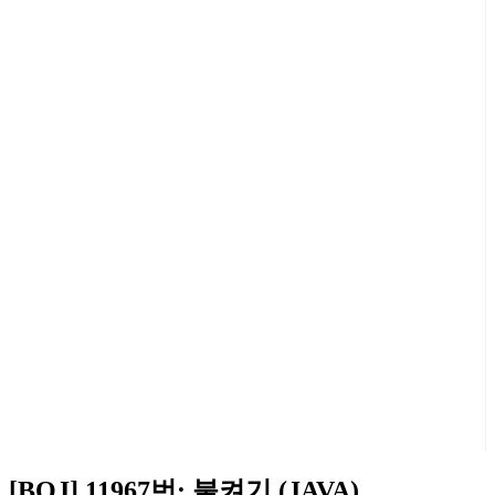
[BOJ] 11967번: 불켜기 (JAVA)