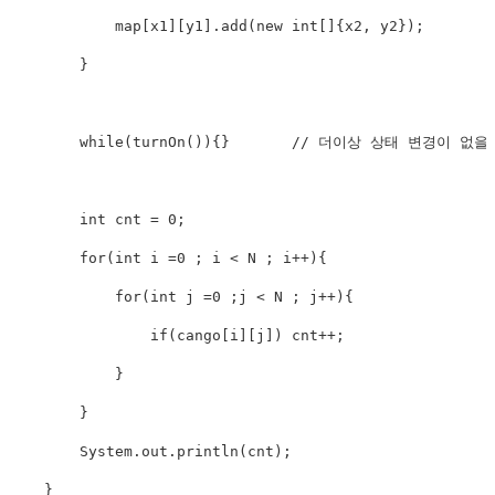
            map[x1][y1].add(new int[]{x2, y2});

        }

        while(turnOn()){}       // 더이상 상태 변경이 없
        int cnt = 0;

        for(int i =0 ; i < N ; i++){

            for(int j =0 ;j < N ; j++){

                if(cango[i][j]) cnt++;

            }

        }

        System.out.println(cnt);

    }
