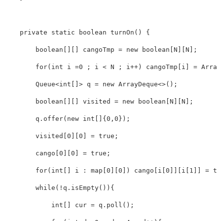
    private static boolean turnOn() {

        boolean[][] cangoTmp = new boolean[N][N];

        for(int i =0 ; i < N ; i++) cangoTmp[i] = Array
        Queue
<
int[]
>
 q = new ArrayDeque<>();

        boolean[][] visited = new boolean[N][N];

        q.offer(new int[]{0,0});

        visited[0][0] = true;

        cango[0][0] = true;

        for(int[] i : map[0][0]) cango[i[0]][i[1]] = tr
        while(!q.isEmpty()){

            int[] cur = q.poll();
