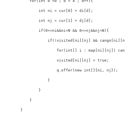
            for(int d =0 ; d < 4 ; d++){

                int ni = cur[0] + di[d];

                int nj = cur[1] + dj[d];

                if(0<=ni&&ni<N && 0<=nj&&nj<N){

                    if(!visited[ni][nj] && cango[ni][nj
                        for(int[] i : map[ni][nj]) ca
                        visited[ni][nj] = true;

                        q.offer(new int[]{ni, nj});

                    }

                }

            }

        }
