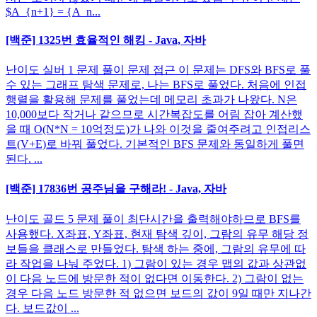
$A_{n+1} = {A_n...
[백준] 1325번 효율적인 해킹 - Java, 자바
난이도 실버 1 문제 풀이 문제 접근 이 문제는 DFS와 BFS로 풀
수 있는 그래프 탐색 문제로, 나는 BFS로 풀었다. 처음에 인접
행렬을 활용해 문제를 풀었는데 메모리 초과가 나왔다. N은
10,000보다 작거나 같으므로 시간복잡도를 어림 잡아 계산했
을 때 O(N*N = 10억정도)가 나와 이것을 줄여주려고 인접리스
트(V+E)로 바꿔 풀었다. 기본적인 BFS 문제와 동일하게 풀면
된다. ...
[백준] 17836번 공주님을 구해라! - Java, 자바
난이도 골드 5 문제 풀이 최단시간을 출력해야하므로 BFS를
사용했다. X좌표, Y좌표, 현재 탐색 깊이, 그람의 유무 해당 정
보들을 클래스로 만들었다. 탐색 하는 중에, 그람의 유무에 따
라 작업을 나눠 주었다. 1) 그람이 있는 경우 맵의 값과 상관없
이 다음 노드에 방문한 적이 없다면 이동한다. 2) 그람이 없는
경우 다음 노드 방문한 적 없으면 보드의 값이 9일 때만 지나간
다. 보드값이 ...