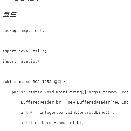
코드
package implement;

import java.util.*;

import java.io.*;

public class BOJ_1253_좋다 {

    public static void main(String[] args) throws Excep
        BufferedReader br = new BufferedReader(new Inpu
        int N = Integer.parseInt(br.readLine());

        int[] numbers = new int[N];
