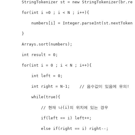
        StringTokenizer st = new StringTokenizer(br.rea
        for(int i =0 ; i < N ; i++){

            numbers[i] = Integer.parseInt(st.nextToken(
        }

        Arrays.sort(numbers);

        int result = 0;

        for(int i = 0 ; i < N ; i++){

            int left = 0;

            int right = N-1;    // 음수값이 있음에 유의!

            while(true){

                // 현재 나(i)의 위치에 있는 경우

                if(left == i) left++;

                else if(right == i) right--;
