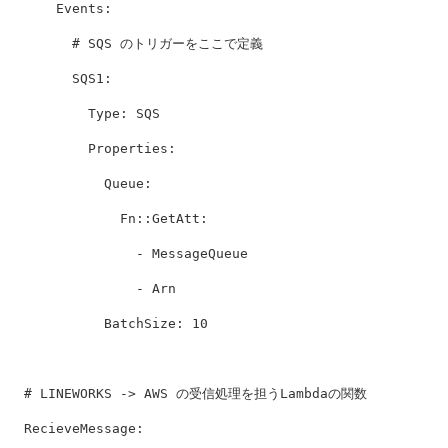
Events
:
# SQS のトリガーをここで定義
SQS1
:
Type
:
SQS
Properties
:
Queue
:
Fn::GetAtt:
- MessageQueue
- Arn
BatchSize
:
10
# LINEWORKS -> AWS の受信処理を担うLambdaの関数
RecieveMessage
: