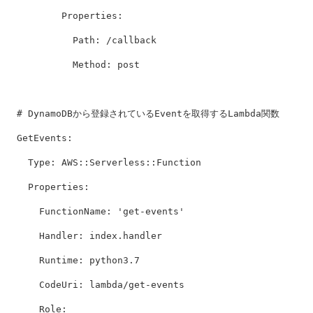
Properties
:
Path
:
/callback
Method
:
post
# DynamoDBから登録されているEventを取得するLambda関数
GetEvents
:
Type
:
AWS::Serverless::Function
Properties
:
FunctionName
:
'
get-events'
Handler
:
index.handler
Runtime
:
python3.7
CodeUri
:
lambda/get-events
Role
: