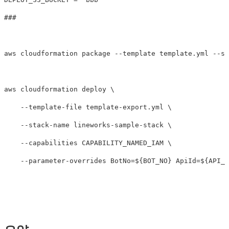
###
aws cloudformation package 
--template
 template.yml 
--s3
aws cloudformation deploy 
\
--template-file
 template-export.yml 
\
--stack-name
 lineworks-sample-stack 
\
--capabilities
 CAPABILITY_NAMED_IAM 
\
--parameter-overrides
BotNo
=
${
BOT_NO
}
ApiId
=
${
API_I