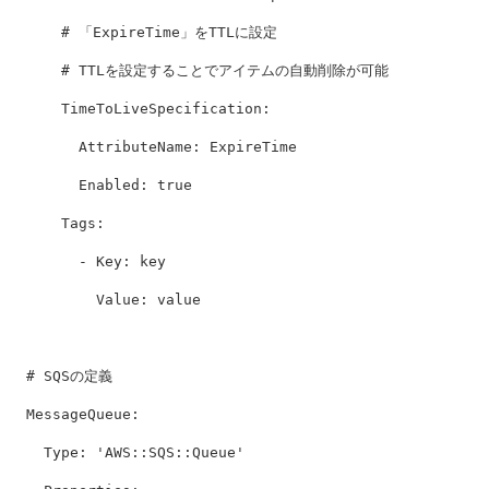
# 「ExpireTime」をTTLに設定
# TTLを設定することでアイテムの自動削除が可能
TimeToLiveSpecification
:
AttributeName
:
ExpireTime
Enabled
:
true
Tags
:
-
Key
:
key
Value
:
value
# SQSの定義
MessageQueue
:
Type
:
'
AWS::SQS::Queue'