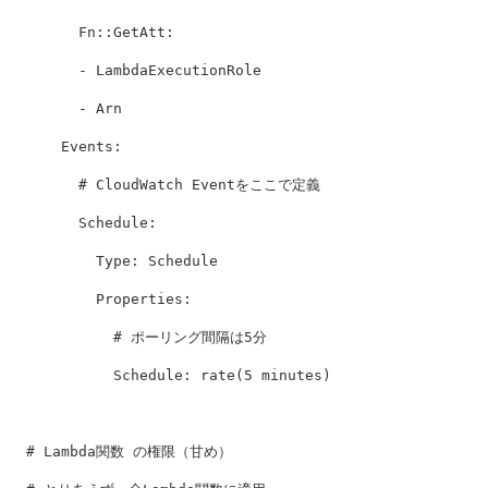
Fn::GetAtt:
- LambdaExecutionRole
- Arn
Events
:
# CloudWatch Eventをここで定義
Schedule
:
Type
:
Schedule
Properties
:
# ポーリング間隔は5分
Schedule
:
rate(5 minutes)
# Lambda関数 の権限（甘め）