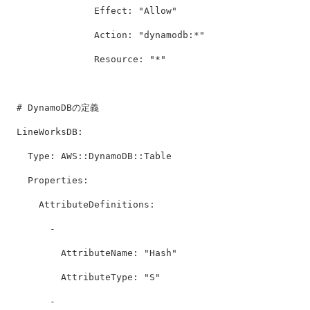
Effect
:
"
Allow"
Action
:
"
dynamodb:*"
Resource
:
"
*"
# DynamoDBの定義
LineWorksDB
:
Type
:
AWS::DynamoDB::Table
Properties
:
AttributeDefinitions
:
-
AttributeName
:
"
Hash"
AttributeType
:
"
S"
-