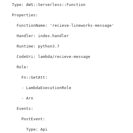
Type
:
AWS::Serverless::Function
Properties
:
FunctionName
:
'
recieve-lineworks-message'
Handler
:
index.handler
Runtime
:
python3.7
CodeUri
:
lambda/recieve-message
Role
:
Fn::GetAtt:
- LambdaExecutionRole
- Arn
Events
:
PostEvent
:
Type
:
Api