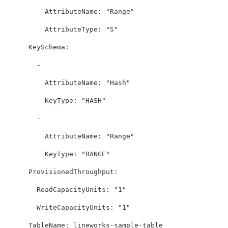
AttributeName
:
"
Range"
AttributeType
:
"
S"
KeySchema
:
-
AttributeName
:
"
Hash"
KeyType
:
"
HASH"
-
AttributeName
:
"
Range"
KeyType
:
"
RANGE"
ProvisionedThroughput
:
ReadCapacityUnits
:
"
1"
WriteCapacityUnits
:
"
1"
TableName
:
lineworks-sample-table