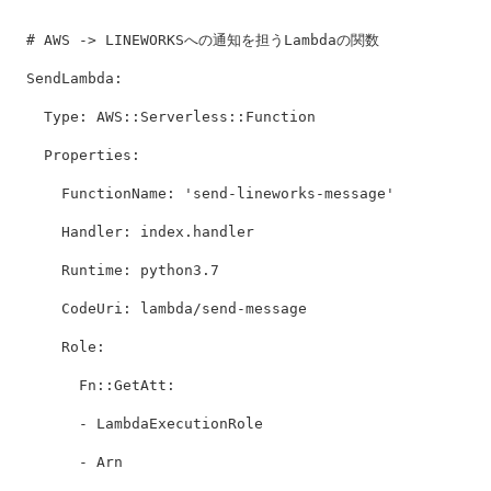
# AWS -> LINEWORKSへの通知を担うLambdaの関数
SendLambda
:
Type
:
AWS::Serverless::Function
Properties
:
FunctionName
:
'
send-lineworks-message'
Handler
:
index.handler
Runtime
:
python3.7
CodeUri
:
lambda/send-message
Role
:
Fn::GetAtt:
- LambdaExecutionRole
- Arn