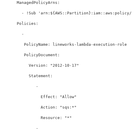
ManagedPolicyArns
:
-
!Sub
'
arn:${AWS::Partition}:iam::aws:policy/s
Policies
:
-
PolicyName
:
lineworks-lambda-execution-role
PolicyDocument
:
Version
:
"
2012-10-17"
Statement
:
-
Effect
:
"
Allow"
Action
:
"
sqs:*"
Resource
:
"
*"
-