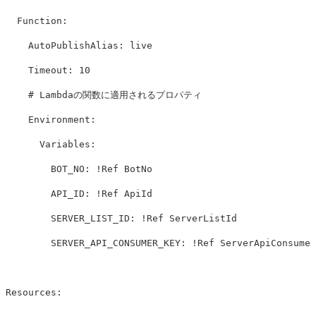
Function
:
AutoPublishAlias
:
live
Timeout
:
10
# Lambdaの関数に適用されるプロパティ
Environment
:
Variables
:
BOT_NO
:
!Ref
BotNo
API_ID
:
!Ref
ApiId
SERVER_LIST_ID
:
!Ref
ServerListId
SERVER_API_CONSUMER_KEY
:
!Ref
ServerApiConsumer
Resources
: