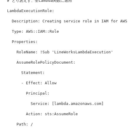
# とりあえず、全Lambda関数に適用
LambdaExecutionRole
:
Description
:
Creating service role in IAM for AWS L
Type
:
AWS::IAM::Role
Properties
:
RoleName
:
!Sub
'
LineWorksLambdaExecution'
AssumeRolePolicyDocument
:
Statement
:
-
Effect
:
Allow
Principal
:
Service
:
[
lambda.amazonaws.com
]
Action
:
sts:AssumeRole
Path
:
/