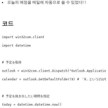
오늘의 예정을 메일에 자동으로 쓸 수 있었다! !
코드
import
win32com.client
import
datetime
outlook
=
win32com
.
client
.
Dispatch
(
"Outlook.Application
calendar
=
outlook
.
GetDefaultFolder
(
9
)
today
=
datetime
.
datetime
.
now
()