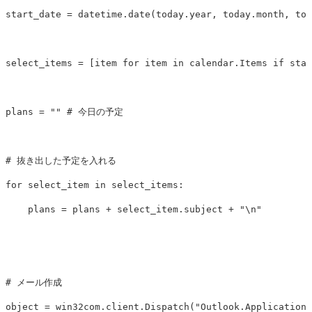
start_date
=
datetime
.
date
(
today
.
year
,
today
.
month
,
tod
select_items
=
[
item
for
item
in
calendar
.
Items
if
star
plans
=
""
for
select_item
in
select_items
:
plans
=
plans
+
select_item
.
subject
+
"
\n
"
object
=
win32com
.
client
.
Dispatch
(
"Outlook.Application"