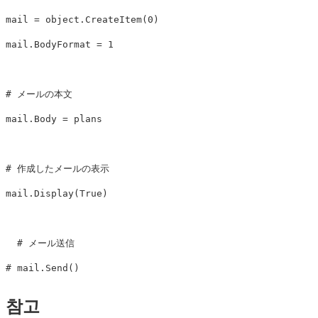
mail
=
object
.
CreateItem
(
0
)
mail
.
BodyFormat
=
1
mail
.
Body
=
plans
mail
.
Display
(
True
)
# メール送信

참고