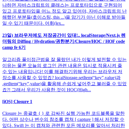
냐하면 자바스크립트의 클래스는 프로토타입으로 구현되어
있고 프로토타입을 어느 정도 알고 있어야, 자바스크립트의 난
해했던 부분들(호이스팅, this ...)을 암기가 아닌 이해로 받아들
일 수 있기 때문이다. 어휘(lex...
23일) 브라우저에도 저장공간이 있대!.. localStorage/Next.js 렌
더링의 Diffing / Hydration/권한분기/Closure/HOC / HOF code
camp fe 6기
알고리즘 풀이접근법을 잘 몰랐던 내가 이렇게 발전할 수 있는
이유는 물론 오늘의 로그인 관련 내용은 임시로 적용시켜 줄
수 있는 내용입니다! 이를 해결하기위해 우리는 브라우저 저
장소를 사용할 수 있었죠? localStorage.setItem(“key”,value)과
.getItem(“key”,value)을 활용해 손쉽게 넣어주고 불러줄 수 있었
죠?! 그래서 우리가 사용한 것이 HOC(High...
[iOS] Closure 1
Closure 는 중괄호 { } 로 감싸진 실행 가능한 코드블록을 말한
다. 어떤 상수나 변수의 참조를 캡쳐 [ capture ] 해서 저장할 수
있다. Swift 는 이 캡쳐와 관련한 모든 메모리를 알아서 처리한