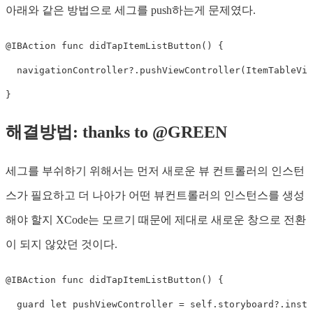
아래와 같은 방법으로 세그를 push하는게 문제였다.
@IBAction
func
didTapItemListButton
(
)
{
  navigationController
?
.
pushViewController
(
ItemTableVie
}
해결방법: thanks to @GREEN
세그를 부쉬하기 위해서는 먼저 새로운 뷰 컨트롤러의 인스턴
스가 필요하고 더 나아가 어떤 뷰컨트롤러의 인스턴스를 생성
해야 할지 XCode는 모르기 때문에 제대로 새로운 창으로 전환
이 되지 않았던 것이다.
@IBAction
func
didTapItemListButton
(
)
{
guard
let
 pushViewController 
=
self
.
storyboard
?
.
insta