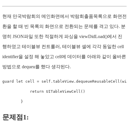
현재 만국박람회의 메인화면에서 박람회출품목록으로 화면전
환을 할 때 빈 목록의 화면으로 전환되는 문제를 격고 있다. 분
명히 JSON파일 또한 적절하게 파싱을 viewDidLoad()에서 진
행하였고 테이블뷰 컨트롤러, 테이블뷰 셀에 각각 동일한 cell
identifier을 설정 해 놓았고 cell에 데이터를 아래와 같이 올바른
방법으로 dequeu를 했다 생각된다.
guard
let
 cell 
=
self
.
tableView
.
dequeueReusableCell
(
wit
return
UITableViewCell
(
)
}
문제점1: