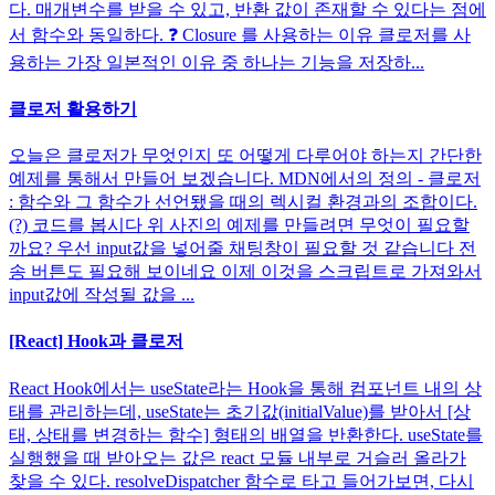
다. 매개변수를 받을 수 있고, 반환 값이 존재할 수 있다는 점에
서 함수와 동일하다. ❓ Closure 를 사용하는 이유 클로저를 사
용하는 가장 일본적인 이유 중 하나는 기능을 저장하...
클로저 활용하기
오늘은 클로저가 무엇인지 또 어떻게 다루어야 하는지 간단한
예제를 통해서 만들어 보겠습니다. MDN에서의 정의 - 클로저
: 함수와 그 함수가 선언됐을 때의 렉시컬 환경과의 조합이다.
(?) 코드를 봅시다 위 사진의 예제를 만들려면 무엇이 필요할
까요? 우선 input값을 넣어줄 채팅창이 필요할 것 같습니다 전
송 버튼도 필요해 보이네요 이제 이것을 스크립트로 가져와서
input값에 작성될 값을 ...
[React] Hook과 클로저
React Hook에서는 useState라는 Hook을 통해 컴포넌트 내의 상
태를 관리하는데, useState는 초기값(initialValue)를 받아서 [상
태, 상태를 변경하는 함수] 형태의 배열을 반환한다. useState를
실행했을 때 받아오는 값은 react 모듈 내부로 거슬러 올라가
찾을 수 있다. resolveDispatcher 함수로 타고 들어가보면, 다시