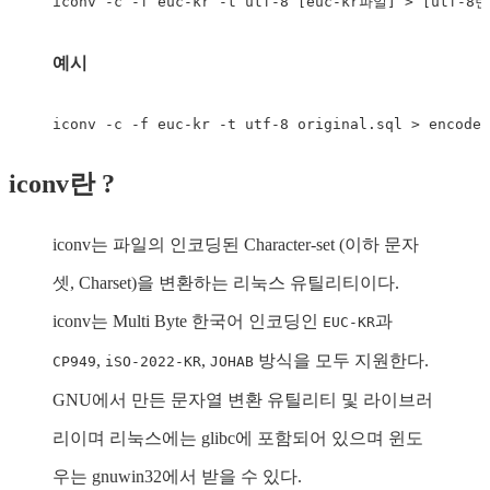
iconv
 -c -f euc-kr -t utf-8 
[
euc-kr파일
]
>
[
utf-8
예시
iconv
 -c -f euc-kr -t utf-8 original.sql 
>
 encode.
iconv란 ?
iconv는 파일의 인코딩된 Character-set (이하 문자
셋, Charset)을 변환하는 리눅스 유틸리티이다.
iconv는 Multi Byte 한국어 인코딩인
과
EUC-KR
,
,
방식을 모두 지원한다.
CP949
iSO-2022-KR
JOHAB
GNU에서 만든 문자열 변환 유틸리티 및 라이브러
리이며 리눅스에는 glibc에 포함되어 있으며 윈도
우는 gnuwin32에서 받을 수 있다.