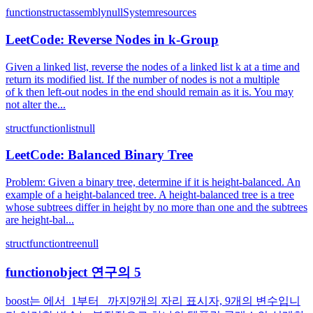
function
struct
assembly
null
System
resources
LeetCode: Reverse Nodes in k-Group
Given a linked list, reverse the nodes of a linked list k at a time and
return its modified list. If the number of nodes is not a multiple
of k then left-out nodes in the end should remain as it is. You may
not alter the...
struct
function
list
null
LeetCode: Balanced Binary Tree
Problem: Given a binary tree, determine if it is height-balanced. An
example of a height-balanced tree. A height-balanced tree is a tree
whose subtrees differ in height by no more than one and the subtrees
are height-bal...
struct
function
tree
null
functionobject 연구의 5
boost는 에서_1부터 _까지9개의 자리 표시자, 9개의 변수입니