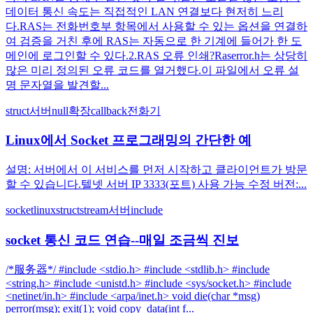
데이터 통신 속도는 직접적인 LAN 연결보다 현저히 느리
다.RAS는 전화번호부 항목에서 사용할 수 있는 옵션을 연결하
여 검증을 거친 후에 RAS는 자동으로 한 기계에 들어가 한 도
메인에 로그인할 수 있다.2.RAS 오류 인쇄?Raserror.h는 상당히
많은 미리 정의된 오류 코드를 열거했다.이 파일에서 오류 설
명 문자열을 발견할...
struct
서버
null
확장
callback
전화기
Linux에서 Socket 프로그래밍의 간단한 예
설명: 서버에서 이 서비스를 먼저 시작하고 클라이언트가 방문
할 수 있습니다.텔넷 서버 IP 3333(포트) 사용 가능 수정 버전:...
socket
linux
struct
stream
서버
include
socket 통신 코드 연습--매일 조금씩 진보
/*服务器*/ #include <stdio.h> #include <stdlib.h> #include
<string.h> #include <unistd.h> #include <sys/socket.h> #include
<netinet/in.h> #include <arpa/inet.h> void die(char *msg)
perror(msg); exit(1); void copy_data(int f...