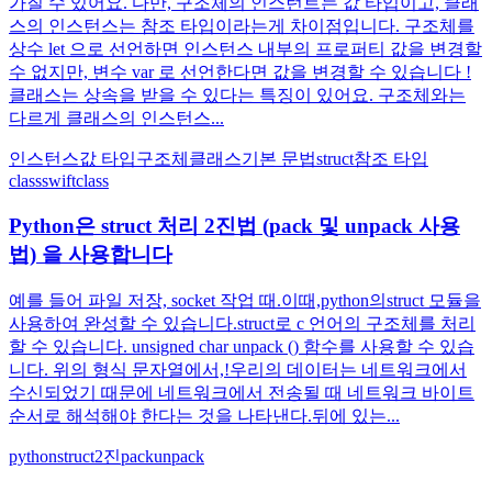
가질 수 있어요. 다만, 구조체의 인스턴트는 값 타입이고, 클래
스의 인스턴스는 참조 타입이라는게 차이점입니다. 구조체를
상수 let 으로 선언하면 인스턴스 내부의 프로퍼티 값을 변경할
수 없지만, 변수 var 로 선언한다면 값을 변경할 수 있습니다 !
클래스는 상속을 받을 수 있다는 특징이 있어요. 구조체와는
다르게 클래스의 인스턴스...
인스턴스
값 타입
구조체
클래스
기본 문법
struct
참조 타입
class
swift
class
Python은 struct 처리 2진법 (pack 및 unpack 사용
법) 을 사용합니다
예를 들어 파일 저장, socket 작업 때.이때,python의struct 모듈을
사용하여 완성할 수 있습니다.struct로 c 언어의 구조체를 처리
할 수 있습니다. unsigned char unpack () 함수를 사용할 수 있습
니다. 위의 형식 문자열에서,!우리의 데이터는 네트워크에서
수신되었기 때문에 네트워크에서 전송될 때 네트워크 바이트
순서로 해석해야 한다는 것을 나타낸다.뒤에 있는...
python
struct
2진
pack
unpack