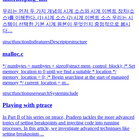
우리는 먼저 두 가지 개념의 시계 소스와 시계 이벤트 장치(소
스)를 이해한다. (1) 시계 소스 (2) 시계 이벤트 소스 우리는 시
스템이 선택한 기본 시계 원본이 무엇인지 중점적으로 봅시
다....
struct
function
list
features
Descriptor
structure
malloc.c
*/ numbytes = numbytes + sizeof(struct mem_control_block); /* Set
memory_location to 0 until we find a suitable * location */
memory_location = 0; /* Begin searching at the start of managed
memory */ current_location = m...
struct
function
user
search
System
include
Playing with ptrace
In Part II of his series on ptrace, Pradeep tackles the more advanced
topics of setting breakpoints and injecting code into running
processes. In this article, we investigate advanced techniques like
setting breakpoints ...