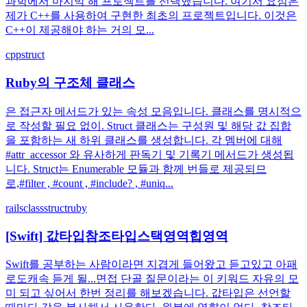
과학에서 마지막 해 프로젝트를 선택했습니다. 여기서 요점은
제가 C++를 사용하여 구현한 최초의 프로젝트입니다. 이것은
C++이 제공해야 하는 거의 모...
cpp
struct
Ruby의 구조체 클래스
은 접근자 메서드가 있는 속성 모음입니다. 클래스를 명시적으
로 작성할 필요 없이. Struct 클래스는 구성원 및 해당 값 집합
을 포함하는 새 하위 클래스를 생성합니다. 각 멤버에 대해
#attr_accessor 와 유사하게 판독기 및 기록기 메서드가 생성됩
니다. Struct는 Enumerable 모듈과 함께 번들로 제공되므
로,#filter , #count , #include? , #uniq...
rails
class
struct
ruby
[Swift] 값타입참조타입스택영역힙영역
Swift를 공부하는 사람이라면 지겹게 들어왔고 듣고있고 아패
로도캐속 듣게 될...면접 단골 질문이라는 이 키워드 자유의 모
미 되고 싶어서 한번 정리를 해보겠습니다. 값타입은 선언할