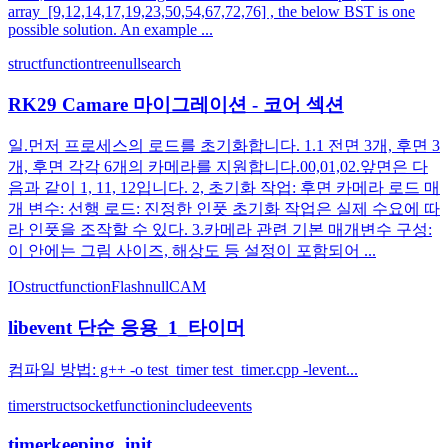
array [9,12,14,17,19,23,50,54,67,72,76] , the below BST is one
possible solution. An example ...
struct
function
tree
null
search
RK29 Camare 마이그레이션 - 코어 섹션
일.먼저 프로세스의 로드를 초기화합니다. 1.1 전면 3개, 후면 3
개, 후면 각각 6개의 카메라를 지원합니다.00,01,02.앞면은 다
음과 같이 1, 11, 12입니다. 2, 초기화 작업: 후면 카메라 로드 매
개 변수: 선행 로드: 진정한 인풋 초기화 작업은 실제 수요에 따
라 인풋을 조작할 수 있다. 3.카메라 관련 기본 매개변수 구성:
이 안에는 그림 사이즈, 해상도 등 설정이 포함되어 ...
IO
struct
function
Flash
null
CAM
libevent 단순 응용_1_타이머
컴파일 방법: g++ -o test_timer test_timer.cpp -levent...
timer
struct
socket
function
include
events
timerkeeping_init