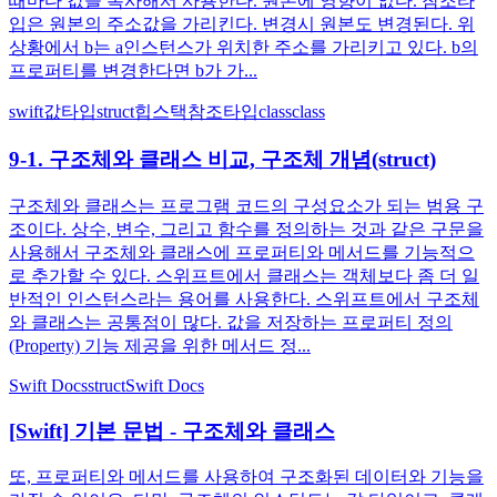
때마다 값을 복사해서 사용한다. 원본에 영향이 없다. 참조타
입은 원본의 주소값을 가리킨다. 변경시 원본도 변경된다. 위
상황에서 b는 a인스턴스가 위치한 주소를 가리키고 있다. b의
프로퍼티를 변경한다면 b가 가...
swift
값타입
struct
힙
스택
참조타입
class
class
9-1. 구조체와 클래스 비교, 구조체 개념(struct)
구조체와 클래스는 프로그램 코드의 구성요소가 되는 범용 구
조이다. 상수, 변수, 그리고 함수를 정의하는 것과 같은 구문을
사용해서 구조체와 클래스에 프로퍼티와 메서드를 기능적으
로 추가할 수 있다. 스위프트에서 클래스는 객체보다 좀 더 일
반적인 인스턴스라는 용어를 사용한다. 스위프트에서 구조체
와 클래스는 공통점이 많다. 값을 저장하는 프로퍼티 정의
(Property) 기능 제공을 위한 메서드 정...
Swift Docs
struct
Swift Docs
[Swift] 기본 문법 - 구조체와 클래스
또, 프로퍼티와 메서드를 사용하여 구조화된 데이터와 기능을