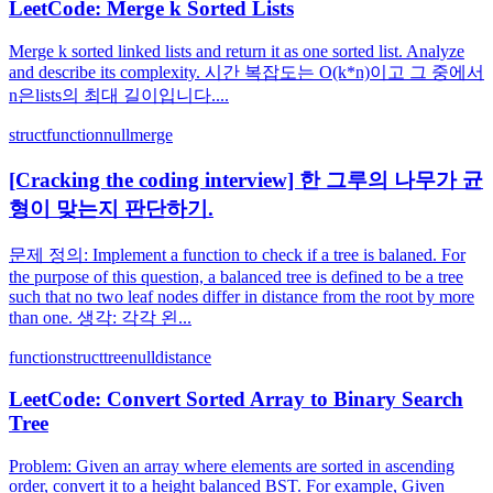
LeetCode: Merge k Sorted Lists
Merge k sorted linked lists and return it as one sorted list. Analyze
and describe its complexity. 시간 복잡도는 O(k*n)이고 그 중에서
n은lists의 최대 길이입니다....
struct
function
null
merge
[Cracking the coding interview] 한 그루의 나무가 균
형이 맞는지 판단하기.
문제 정의: Implement a function to check if a tree is balaned. For
the purpose of this question, a balanced tree is defined to be a tree
such that no two leaf nodes differ in distance from the root by more
than one. 생각: 각각 왼...
function
struct
tree
null
distance
LeetCode: Convert Sorted Array to Binary Search
Tree
Problem: Given an array where elements are sorted in ascending
order, convert it to a height balanced BST. For example, Given