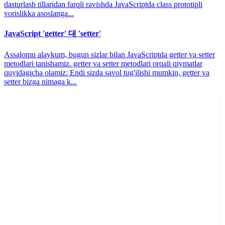
dasturlash tillaridan farqli ravishda JavaScriptda class prototipli
vorislikka asoslanga...
JavaScript 'getter' 대 'setter'
Assalomu alaykum, bugun sizlar bilan JavaScriptda getter va setter
metodlari tanishamiz. getter va setter metodlari orqali qiymatlar
quyidagicha olamiz: Endi sizda savol tug'ilishi mumkin, getter va
setter bizga nimaga k...