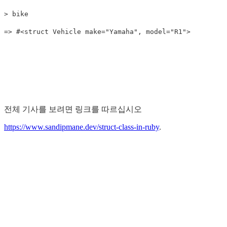
>
bike
=>
#<struct Vehicle make="Yamaha", model="R1">
전체 기사를 보려면 링크를 따르십시오
https://www.sandipmane.dev/struct-class-in-ruby
.