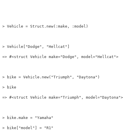
>
Vehicle
=
Struct
.
new
(
:make
,
:model
)
>
Vehicle
[
"Dodge"
,
"Hellcat"
]
=>
#<struct Vehicle make="Dodge", model="Hellcat">
>
bike
=
Vehicle
.
new
(
"Triumph"
,
"Daytona"
)
>
bike
=>
#<struct Vehicle make="Triumph", model="Daytona">
>
bike
.
make
=
"Yamaha"
>
bike
[
"model"
]
=
"R1"