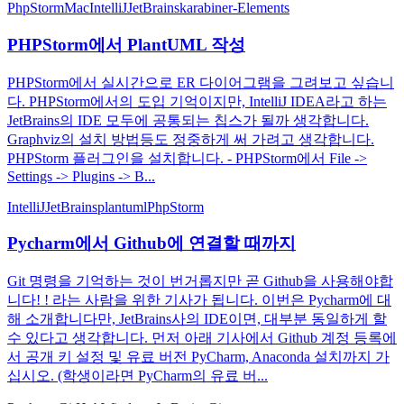
PhpStorm
Mac
IntelliJ
JetBrains
karabiner-Elements
PHPStorm에서 PlantUML 작성
PHPStorm에서 실시간으로 ER 다이어그램을 그려보고 싶습니
다. PHPStorm에서의 도입 기억이지만, IntelliJ IDEA라고 하는
JetBrains의 IDE 모두에 공통되는 칩스가 될까 생각합니다.
Graphviz의 설치 방법등도 정중하게 써 가려고 생각합니다.
PHPStorm 플러그인을 설치합니다. - PHPStorm에서 File ->
Settings -> Plugins -> B...
IntelliJ
JetBrains
plantuml
PhpStorm
Pycharm에서 Github에 연결할 때까지
Git 명령을 기억하는 것이 번거롭지만 곧 Github을 사용해야합
니다! ! 라는 사람을 위한 기사가 됩니다. 이번은 Pycharm에 대
해 소개합니다만, JetBrains사의 IDE이면, 대부분 동일하게 할
수 있다고 생각합니다. 먼저 아래 기사에서 Github 계정 등록에
서 공개 키 설정 및 유료 버전 PyCharm, Anaconda 설치까지 가
십시오. (학생이라면 PyCharm의 유료 버...