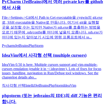
PyCharm (JetBrains)에서 여러 private key를 github
에서 사용
File->Settings->Git에서 Path to Get executable을 cygwin의 git.exe
로, SSH executable을 Native로 만듭니다. 여기서 git을 실행할
곳을 설정할 수는 있지만 Native가 ssh.exe를 호출하는 방법을
모르기 때문에 .ssh/config를 어디에 넣을지 모릅니다. ssh.exe가
어디에 있는지 알아보기 시도에 명령 프롬프트에서 ss...
Pycharm
JetBrains
PhpStorm
IdeaVim에서 사각형 선택 (multiple cursors)
IdeaVim 0.50 is here. Multiple cursors support and vim-multiple-
cursors emulation (enable it in ~/.ideavimrc). Lots of fixes for focus
issues, handling, navigation in Run/Debug tool windows. See the
changelog details abo...
직사각형 선택
IntelliJ
JetBrains
PhpStorm
IdeaVim
phpstorm (또는 jetbrains의 IDE)의 diff 기능은 편리
합니다.