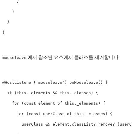
      }

    }

  }

에서 참조된 요소에서 클래스를 제거합니다.
mouseleave
@HostListener('mouseleave') onMouseleave() {

  if (this._elements && this._classes) {

    for (const element of this._elements) {

      for (const userClass of this._classes) {

        userClass && element.classList?.remove?.(userCl