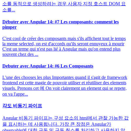
소를 동적으로 생성하려는 경우 사용자 지정 호스트 DOM 요
소를...
Débuter avec Angular 14: #7 Les composants: comment les
pimper
C'est cool de créer des composants mais s'ils affichent tout le temps
la meme selected, on est d'accords qu'ils seront ennuyeux à mourir
C'est un terme qui n'est pas lié à Angular mais qu'on entend plus
souvent chez des ...
Debuter avec Angular 14: #6 Les Composants
L'une des chooses les plus Importantes quand il s'agit de framework
frontend est cette magie de pouvoir utiliser et réutiliser des elements
visuels. Prenons cet 예 On voit clairement un element qui se repete,
on va l'appe...
각도 비동기 파이프
Angular 비동기 파이프는 구성 요소의 html에서 관찰 가능한 값
을 표시하는 데 사용됩니다. 가장 큰 장점은 Angular가
observable에 대한 구독 및 구독 취소를 처리하고 사용하지 않