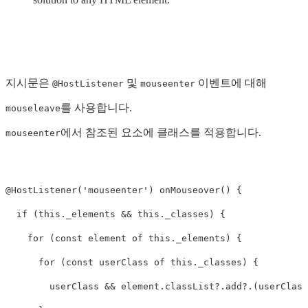
지시문은
및
이벤트에 대해
@HostListener
mouseenter
를 사용합니다.
mouseleave
에서 참조된 요소에 클래스를 적용합니다.
mouseenter
@HostListener('mouseenter') onMouseover() {

  if (this._elements && this._classes) {

    for (const element of this._elements) {

      for (const userClass of this._classes) {

        userClass && element.classList?.add?.(userClass