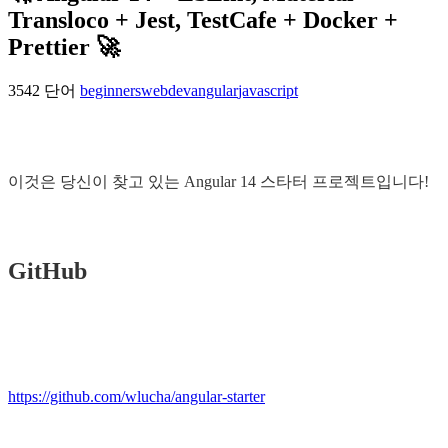
Transloco + Jest, TestCafe + Docker +
Prettier 🚀
3542 단어
beginners
webdev
angular
javascript
이것은 당신이 찾고 있는 Angular 14 스타터 프로젝트입니다!
GitHub
https://github.com/wlucha/angular-starter