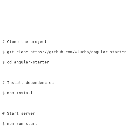
# Clone the project
$ 
$ 
cd 
angular-starter

# Install dependencies
$ 
npm 
install
# Start server
$ 
npm run start
