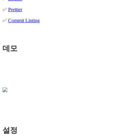
✅
Prettier
✅
Commit Linting
데모
설정