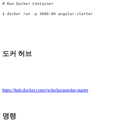
# Run Docker Container
$ 
docker run 
-p
도커 허브
https://hub.docker.com/r/wlucha/angular-starter
명령