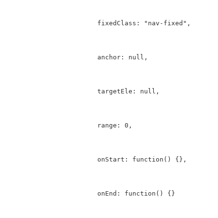
			fixedClass: "nav-fixed",

			anchor: null,

			targetEle: null,

			range: 0,

			onStart: function() {},

			onEnd: function() {}
