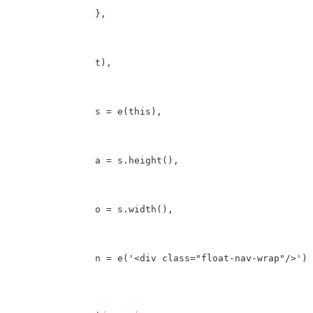
		},

		t),

		s = e(this),

		a = s.height(),

		o = s.width(),

		n = e('<div class="float-nav-wrap"/>')