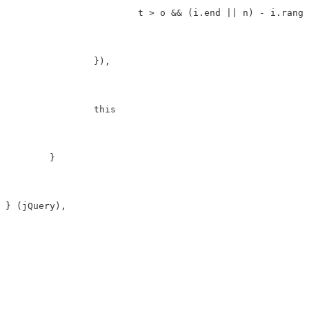
			t > o && (i.end || n) - i.range > t ? (s.addClass(i.fixedClass), i.anchor && a !== i.anchor && s.find("a").attr("href", i.anchor), i.onStart && i.onStart()) : (s.removeClass(i.fixedClass), i.anchor && s.find("a").attr("href", "javascript:;"), i.onEnd && i.onEnd())

		}),

		this

	}

} (jQuery),
