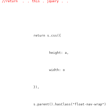
//return  ， ， this ， jquery ， ， 
		return s.css({             

			height: a,

			width: o

		}),

		s.parent().hasClass("float-nav-wrap") 