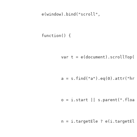
		e(window).bind("scroll",

		function() {

			var t = e(document).scrollTop(),

			a = s.find("a").eq(0).attr("href"),

			o = i.start || s.parent(".float-nav-wrap").offset().top,

			n = i.targetEle ? e(i.targetEle).offset().top: 1e4;
