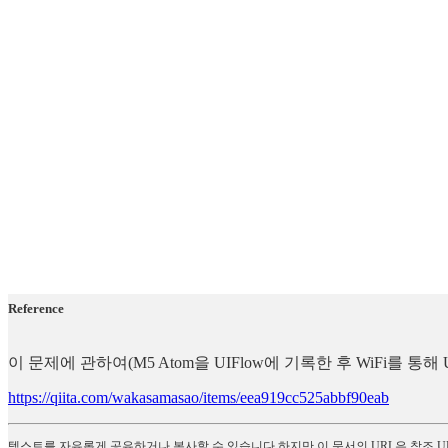
Reference
이 문제에 관하여(M5 Atom을 UIFlow에 기록한 후 WiFi를
https://qiita.com/wakasamasao/items/eea919cc525abbf90eab
텍스트를 자유롭게 공유하거나 복사할 수 있습니다.하지만 이 문서의 URL은 참조 U