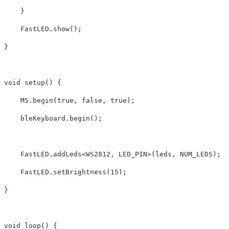
}
FastLED
.
show
();
}
void
setup
()
{
M5
.
begin
(
true
,
false
,
true
);
bleKeyboard
.
begin
();
FastLED
.
addLeds
<
WS2812
,
LED_PIN
>
(
leds
,
NUM_LEDS
);
FastLED
.
setBrightness
(
15
);
}
void
loop
()
{