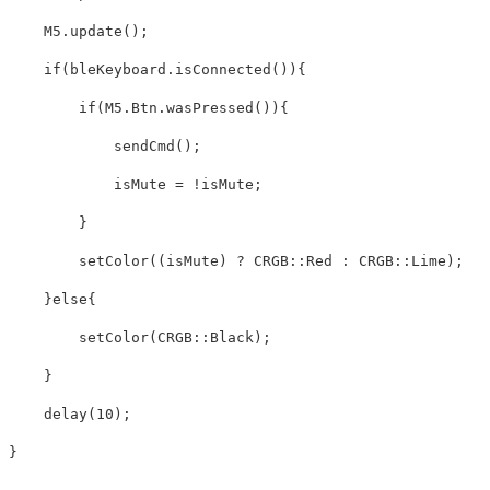
M5
.
update
();
if
(
bleKeyboard
.
isConnected
()){
if
(
M5
.
Btn
.
wasPressed
()){
sendCmd
();
isMute
=
!
isMute
;
}
setColor
((
isMute
)
?
CRGB
::
Red
:
CRGB
::
Lime
);
}
else
{
setColor
(
CRGB
::
Black
);
}
delay
(
10
);
}