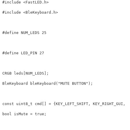
#include <FastLED.h>

CRGB
leds
[
NUM_LEDS
];
BleKeyboard
bleKeyboard
(
"MUTE BUTTON"
);
const
uint8_t
cmd
[]
=
{
KEY_LEFT_SHIFT
,
KEY_RIGHT_GUI
,
'
bool
isMute
=
true
;