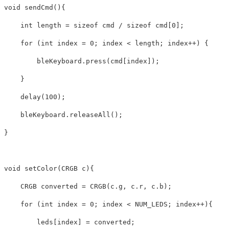
void
sendCmd
(){
int
length
=
sizeof
cmd
/
sizeof
cmd
[
0
];
for
(
int
index
=
0
;
index
<
length
;
index
++
)
{
bleKeyboard
.
press
(
cmd
[
index
]);
}
delay
(
100
);
bleKeyboard
.
releaseAll
();
}
void
setColor
(
CRGB
c
){
CRGB
converted
=
CRGB
(
c
.
g
,
c
.
r
,
c
.
b
);
for
(
int
index
=
0
;
index
<
NUM_LEDS
;
index
++
){
leds
[
index
]
=
converted
;