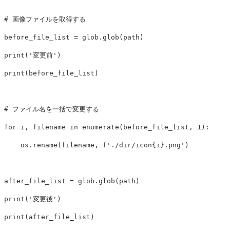
before_file_list
=
glob
.
glob
(
path
)
print
(
'変更前'
)
print
(
before_file_list
)
for
i
,
filename
in
enumerate
(
before_file_list
,
1
):
os
.
rename
(
filename
,
f
'./dir/icon
{
i
}
.png'
)
after_file_list
=
glob
.
glob
(
path
)
print
(
'変更後'
)
print
(
after_file_list
)