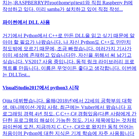
치는,\RASPBERRYPI\root\home\pi\test1와 직접 Raspberry Pi에
작성하고 있다. 미리 samba가 설치하고 있어 직접 작성...
파이썬에서 DLL 사용
거기에서 Python에서 C++로 만든 DLL을 읽고 싶기 때문에 알
아야 할 필요가 나왔습니다. 나 자신 Python도 C++도 만만치
정도밖에 모르기 때문에, 조금 빠졌습니다. 여러가지 기사가
이미 세상에 존재하고 있습니다만, 자신을 위해서 써 남기고
싶습니다. VS2017 사용 중입니다. 동적 링크 라이브러리 프로
젝트를 만듭니다. 이름은 무엇이든 좋다고 생각합니다. 이번에
는 DLLTest...
VisualStudio2017에서 python3 시작
Qiita 데뷔했습니다. 올해(2018년)에서 22세의 공학부의 대학
생. 애니메이션·게임 사랑. 최근에는 Vtuber에서 왔습니다 프
로그래밍 경력 4년 정도. C,C++,C# 경험있음(다른 사람에게 간
단한 프로그램의 해설이 가능한 정도. 기사 제목에있는 것처럼
파이썬에 도전. 지금까지 C, C++, C#으로 왔지만 동적 언어는
처음이며 Python에 대한 지식은 기계 학습에 자주 사용됩니다