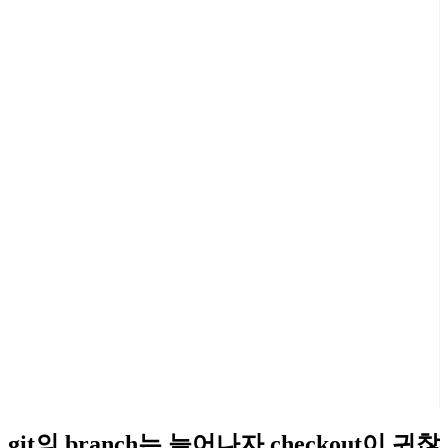
git의 branch는 늘어나자 checkout이 귀찮