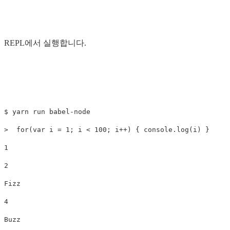
REPL에서 실행합니다.
$ yarn run babel-node

>  for(var i = 1; i < 100; i++) { console.log(i) }

1

2

Fizz

4

Buzz
