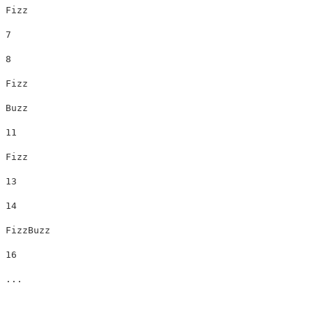
Fizz

7

8

Fizz

Buzz

11

Fizz

13

14

FizzBuzz

16
