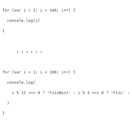
for
(
var
i
=
1
;
i
<
100
;
i
++
)
{
console
.
log
(
i
)
}
↓
↓
↓
↓
↓
↓
for
(
var
i
=
1
;
i
<
100
;
i
++
)
{
console
.
log
(
i
%
15
===
0
?
'
FizzBuzz
'
:
i
%
3
===
0
?
'
Fizz
'
:
)
}