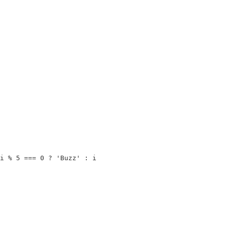
i
%
5
===
0
?
'
Buzz
'
:
i