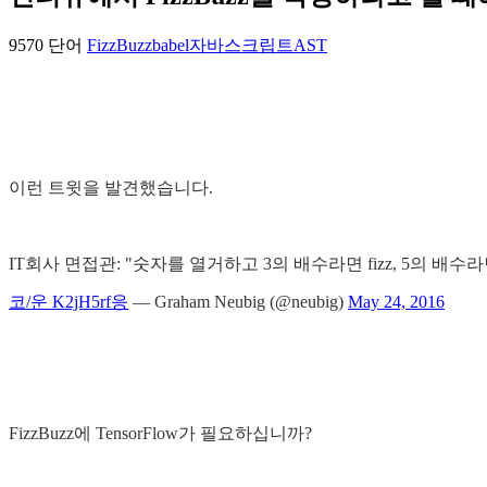
9570 단어
FizzBuzz
babel
자바스크립트
AST
이런 트윗을 발견했습니다.
IT회사 면접관: "숫자를 열거하고 3의 배수라면 fizz, 5의 배수라면
코/운 K2jH5rf응
— Graham Neubig (@neubig)
May 24, 2016
FizzBuzz에 TensorFlow가 필요하십니까?