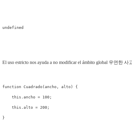
El uso estricto nos ayuda a no modificar el ámbito global 우연한 사고
function Cuadrado(ancho, alto) {

    this.ancho = 100;

    this.alto = 200;

}
