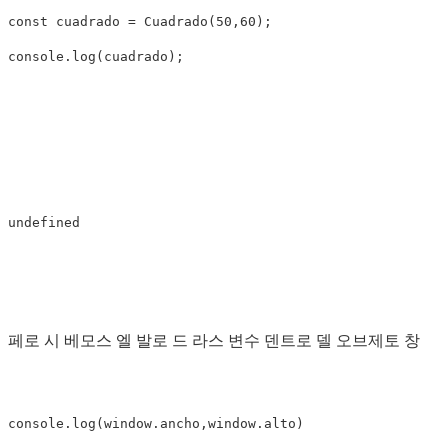
const cuadrado = Cuadrado(50,60);

페로 시 베모스 엘 발로 드 라스 변수 덴트로 델 오브제토 창