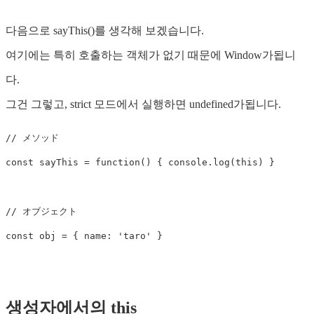
다음으로 sayThis()를 생각해 보겠습니다.
여기에는 특히 호출하는 객체가 없기 때문에 Window가됩니
다.
그건 그렇고, strict 모드에서 실행하면 undefined가됩니다.
// メソッド
const
sayThis
=
function
()
{
console
.
log
(
this
)
}
// オブジェクト
const
obj
=
{
name
:
'
taro
'
}
생성자에서의 this