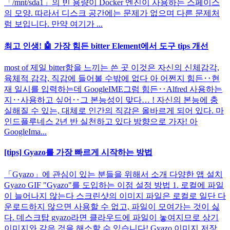
「/mnt/sda1」의 빈 용량이 Docker 엔진이 사용하는 스페이스
의 모양. 따라서 디스크 공간에는 문제가 없으며 다른 문제처
럼 보입니다. 만약 여기가 ...
최고 인생! 🤖 가장 힘든 bitter Element에서 도구 tips 개선
most of 제일 bitter함을 느끼는 쓴 곳 이것은 자신의 신체감각,
육체적 감각, 직감에 들어볼 수밖에 없다 아 어쩐지 힘든‥현
재 일시를 입력하는데 GoogleIME그럼 힘든‥Alfred 사용하는
지‥사용하고 싶어‥그 본능성이 맞다… ! 자신의 본능에 충
실해질 수 있는, 대체로 인간의 직감은 올바르게 되어 있다. 마
인드플루네스 2년 반 실천하고 있다 방향으로 가자! 아
GoogleIma...
[tips] Gyazo를 가장 빠르게 시작하는 방법
「Gyazo」에 관심이 있는 분들을 위해서 소개 다양한 앱 설치
Gyazo GIF "Gyazo"를 도입하는 이점 설정 방법 1. 로컬에 파일
이 늘어나지 않는다 스크린샷의 이미지 파일은 로컬로 일단 다
운로드하지 않으면 사용할 수 없고, 파일이 모여가는 것이 싫
다. 데스크탑 gyazo라면 클라우드에 파일이 놓여지므로 상기
이미지와 같은 것을 해소할 수 있습니다! Gyazo 이미지 저장