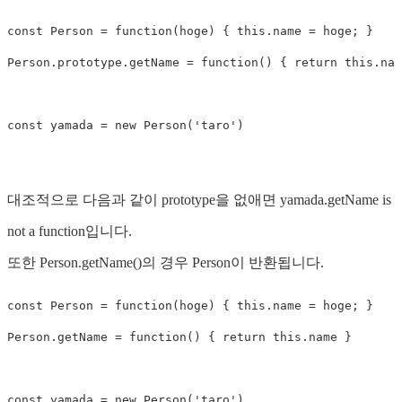
const
Person
=
function
(
hoge
)
{
this
.
name
=
hoge
;
}
Person
.
prototype
.
getName
=
function
()
{
return
this
.
nam
const
yamada
=
new
Person
(
'
taro
'
)
대조적으로 다음과 같이 prototype을 없애면 yamada.getName is
not a function입니다.
또한 Person.getName()의 경우 Person이 반환됩니다.
const
Person
=
function
(
hoge
)
{
this
.
name
=
hoge
;
}
Person
.
getName
=
function
()
{
return
this
.
name
}
const
yamada
=
new
Person
(
'
taro
'
)