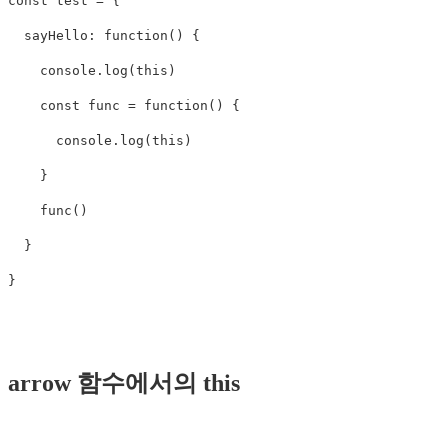
const
test
=
{
sayHello
:
function
()
{
console
.
log
(
this
)
const
func
=
function
()
{
console
.
log
(
this
)
}
func
()
}
}
arrow 함수에서의 this