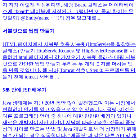
지 지정 이렇게 작성된다면, 해당 Board 클래스는 데이터베이
스에 "board" 테이블에 저장된다. 그렇다면 이 둘의 차이는 무
엇일까? @Entity(name ="")의 경우 말그대로...
서블릿으로 웹앱 만들기
HTML 페이지에서 서블릿 호출 서블릿(HttpServlet을 확장하는
클래스) 만들기 HttpServletRequest 및 HttpServletResponse를 사
용하여 html 페이지에서 값 가져오기 서블릿 클래스 매핑 서블
릿으로 간단한 웹앱 만들기 우리는 두 개의 숫자를 더하는 앱
을 만들 것입니다. 웹 서버(Tomcat 선호). Step 0: 프로젝트를 만
들기 전에 tomcat 서버를 ...
5분 안에 JSP 배우기
Java 생태계는 지난 20년 동안 많이 발전했으며 이는 시장에서
변함없이 인기를 얻고 있음으로 알 수 있습니다. 글쎄, 이것은
다른 프로그래밍 언어 중 하나에 대한 탄탄한 배경이 있거나
새로운 개발자이지만 시간이 지남에 따라 이러한 것들의 중요
성과 차이를 만드는 방법 및 Java 개발자로서 더 성장하기 위해
필수가 되는 경우 작동합니다. "애플릿"과 같은 다른 API 및 개