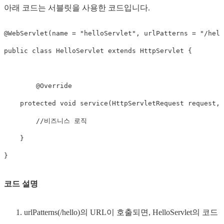
아래 코드는 서블릿을 사용한 코드입니다.
@WebServlet
(
name 
=
"helloServlet"
,
 urlPatterns 
=
"/hell
public
class
HelloServlet
extends
HttpServlet
{
@Override
protected
void
service
(
HttpServletRequest
 request
,
//비즈니스 로직
}
}
코드 설명
urlPatterns(/hello)의 URL이 호출되면, HelloServlet의 코드