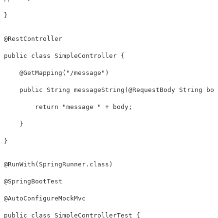
}
@RestController
public
class
SimpleController
{
@GetMapping
(
"/message"
)
public
String
messageString
(
@RequestBody
String
 bod
return
"message "
+
 body
;
}
}
@RunWith
(
SpringRunner
.
class
)
@SpringBootTest
@AutoConfigureMockMvc
public
class
SimpleControllerTest
{