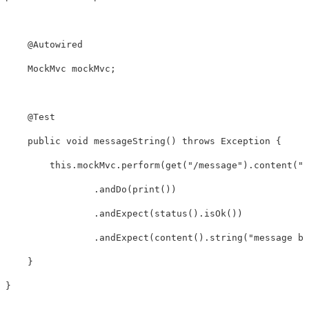
@Autowired
MockMvc
 mockMvc
;
@Test
public
void
messageString
(
)
throws
Exception
{
this
.
mockMvc
.
perform
(
get
(
"/message"
)
.
content
(
"b
.
andDo
(
print
(
)
)
.
andExpect
(
status
(
)
.
isOk
(
)
)
.
andExpect
(
content
(
)
.
string
(
"message bo
}
}