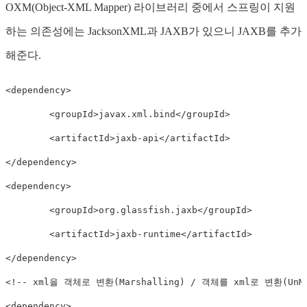
OXM(Object-XML Mapper) 라이브러리 중에서 스프링이 지원
하는 의존성에는 JacksonXML과 JAXB가 있으니 JAXB를 추가
해준다.
<
dependency
>
<
groupId
>
javax.xml.bind
</
groupId
>
<
artifactId
>
jaxb-api
</
artifactId
>
</
dependency
>
<
dependency
>
<
groupId
>
org.glassfish.jaxb
</
groupId
>
<
artifactId
>
jaxb-runtime
</
artifactId
>
</
dependency
>
<!-- xml을 객체로 변환(Marshalling) / 객체를 xml로 변환(UnMar
<
dependency
>