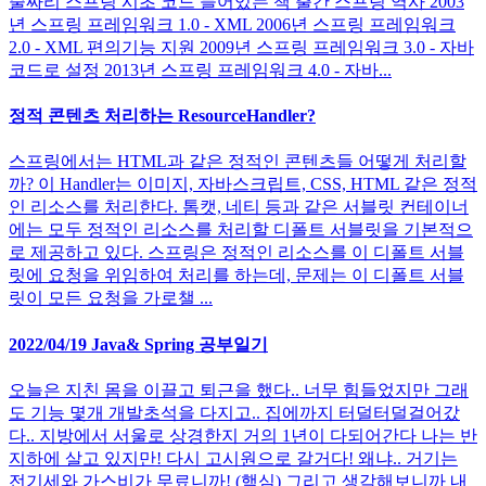
줄짜리 스프링 시초 코드 들어있는 책 출간 스프링 역사 2003
년 스프링 프레임워크 1.0 - XML 2006년 스프링 프레임워크
2.0 - XML 편의기능 지원 2009년 스프링 프레임워크 3.0 - 자바
코드로 설정 2013년 스프링 프레임워크 4.0 - 자바...
정적 콘텐츠 처리하는 ResourceHandler?
스프링에서는 HTML과 같은 정적인 콘텐츠들 어떻게 처리할
까? 이 Handler는 이미지, 자바스크립트, CSS, HTML 같은 정적
인 리소스를 처리한다. 톰캣, 네티 등과 같은 서블릿 컨테이너
에는 모두 정적인 리소스를 처리할 디폴트 서블릿을 기본적으
로 제공하고 있다. 스프링은 정적인 리소스를 이 디폴트 서블
릿에 요청을 위임하여 처리를 하는데, 문제는 이 디폴트 서블
릿이 모든 요청을 가로챌 ...
2022/04/19 Java& Spring 공부일기
오늘은 지친 몸을 이끌고 퇴근을 했다.. 너무 힘들었지만 그래
도 기능 몇개 개발초석을 다지고.. 집에까지 터덜터덜걸어갔
다.. 지방에서 서울로 상경한지 거의 1년이 다되어간다 나는 반
지하에 살고 있지만! 다시 고시원으로 갈거다! 왜냐.. 거기는
전기세와 가스비가 무료니까! (핵심) 그리고 생각해보니까 내