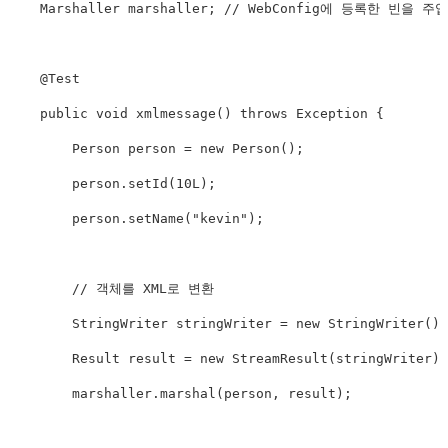
Marshaller
 marshaller
;
// WebConfig에 등록한 빈을 주
@Test
public
void
xmlmessage
(
)
throws
Exception
{
Person
 person 
=
new
Person
(
)
;
        person
.
setId
(
10L
)
;
        person
.
setName
(
"kevin"
)
;
// 객체를 XML로 변환
StringWriter
 stringWriter 
=
new
StringWriter
(
)
;
Result
 result 
=
new
StreamResult
(
stringWriter
)
;
        marshaller
.
marshal
(
person
,
 result
)
;