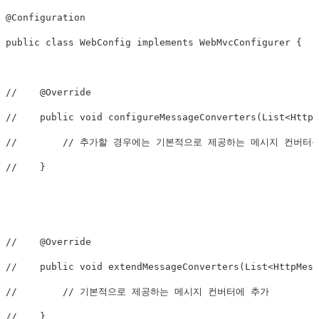
@Configuration
public
class
WebConfig
implements
WebMvcConfigurer
{
//    @Override
//    public void configureMessageConverters(List<HttpM
//        // 추가할 경우에는 기본적으로 제공하는 메시지 컨버터
//    }
//    @Override
//    public void extendMessageConverters(List<HttpMess
//        // 기본적으로 제공하는 메시지 컨버터에 추가
//    }