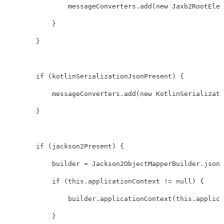
                messageConverters
.
add
(
new
Jaxb2RootElem
}
}
if
(
kotlinSerializationJsonPresent
)
{
            messageConverters
.
add
(
new
KotlinSerializati
}
if
(
jackson2Present
)
{
            builder 
=
Jackson2ObjectMapperBuilder
.
json
(
if
(
this
.
applicationContext 
!=
null
)
{
                builder
.
applicationContext
(
this
.
applica
}