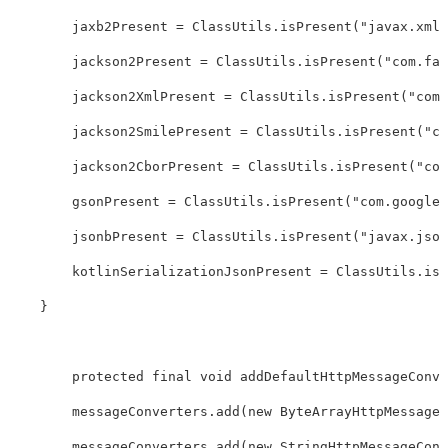
        jaxb2Present 
=
ClassUtils
.
isPresent
(
"javax.xml.
        jackson2Present 
=
ClassUtils
.
isPresent
(
"com.fas
        jackson2XmlPresent 
=
ClassUtils
.
isPresent
(
"com.
        jackson2SmilePresent 
=
ClassUtils
.
isPresent
(
"co
        jackson2CborPresent 
=
ClassUtils
.
isPresent
(
"com
        gsonPresent 
=
ClassUtils
.
isPresent
(
"com.google.
        jsonbPresent 
=
ClassUtils
.
isPresent
(
"javax.json
        kotlinSerializationJsonPresent 
=
ClassUtils
.
isP
}
protected
final
void
addDefaultHttpMessageConve
        messageConverters
.
add
(
new
ByteArrayHttpMessageC
        messageConverters
.
add
(
new
StringHttpMessageConv