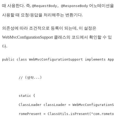
때 사용한다. 즉,
어노테이션을
@RequestBody, @ResponseBody
사용할 때 요청/응답을 처리해주는 변환기다.
의존성에 따라 조건적으로 등록이 되는데, 이 설정은
WebMvcConfigurationSupport 클래스의 코드에서 확인할 수 있
다.
public
class
WebMvcConfigurationSupport
implements
Appl
// (생략...)
static
{
ClassLoader
 classLoader 
=
WebMvcConfigurationSu
        romePresent 
=
ClassUtils
.
isPresent
(
"com.rometoo