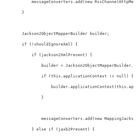
            messageConverters
.
add
(
new
RssChannelHttpMes
}
Jackson2ObjectMapperBuilder
 builder
;
if
(
!
shouldIgnoreXml
)
{
if
(
jackson2XmlPresent
)
{
                builder 
=
Jackson2ObjectMapperBuilder
.
x
if
(
this
.
applicationContext 
!=
null
)
{
                    builder
.
applicationContext
(
this
.
app
}
                messageConverters
.
add
(
new
MappingJackso
}
else
if
(
jaxb2Present
)
{