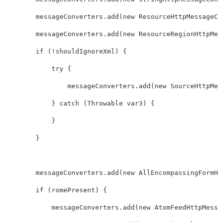
        messageConverters
.
add
(
new
ResourceHttpMessageCo
        messageConverters
.
add
(
new
ResourceRegionHttpMes
if
(
!
shouldIgnoreXml
)
{
try
{
                messageConverters
.
add
(
new
SourceHttpMes
}
catch
(
Throwable
 var3
)
{
}
}
        messageConverters
.
add
(
new
AllEncompassingFormHt
if
(
romePresent
)
{
            messageConverters
.
add
(
new
AtomFeedHttpMessa