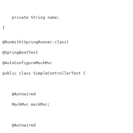
private
String
 name
;
}
@RunWith
(
SpringRunner
.
class
)
@SpringBootTest
@AutoConfigureMockMvc
public
class
SimpleControllerTest
{
@Autowired
MockMvc
 mockMvc
;
@Autowired