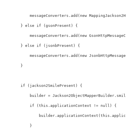
            messageConverters
.
add
(
new
MappingJackson2Ht
}
else
if
(
gsonPresent
)
{
            messageConverters
.
add
(
new
GsonHttpMessageCo
}
else
if
(
jsonbPresent
)
{
            messageConverters
.
add
(
new
JsonbHttpMessageC
}
if
(
jackson2SmilePresent
)
{
            builder 
=
Jackson2ObjectMapperBuilder
.
smile
if
(
this
.
applicationContext 
!=
null
)
{
                builder
.
applicationContext
(
this
.
applica
}