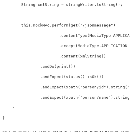
String
 xmlString 
=
 stringWriter
.
toString
(
)
;
this
.
mockMvc
.
perform
(
get
(
"/jsonmessage"
)
.
contentType
(
MediaType
.
APPLICAT
.
accept
(
MediaType
.
APPLICATION_X
.
content
(
xmlString
)
)
.
andDo
(
print
(
)
)
.
andExpect
(
status
(
)
.
isOk
(
)
)
.
andExpect
(
xpath
(
"person/id"
)
.
string
(
"1
.
andExpect
(
xpath
(
"person/name"
)
.
string
(
}
}