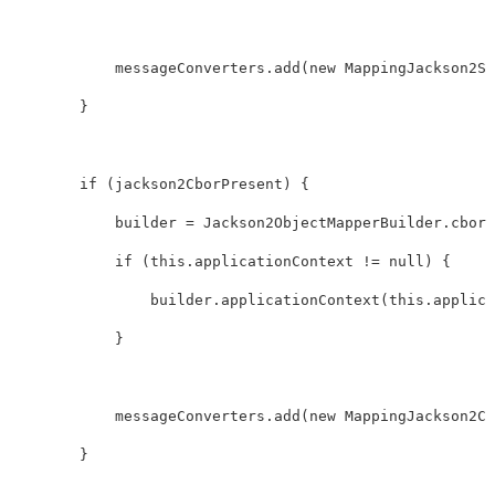
            messageConverters
.
add
(
new
MappingJackson2Sm
}
if
(
jackson2CborPresent
)
{
            builder 
=
Jackson2ObjectMapperBuilder
.
cbor
(
if
(
this
.
applicationContext 
!=
null
)
{
                builder
.
applicationContext
(
this
.
applica
}
            messageConverters
.
add
(
new
MappingJackson2Cb
}