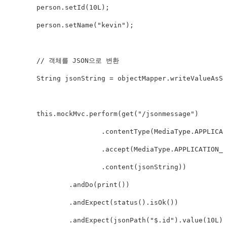
        person
.
setId
(
10L
)
;
        person
.
setName
(
"kevin"
)
;
// 객체를 JSON으로 변환
String
 jsonString 
=
 objectMapper
.
writeValueAsSt
this
.
mockMvc
.
perform
(
get
(
"/jsonmessage"
)
.
contentType
(
MediaType
.
APPLICAT
.
accept
(
MediaType
.
APPLICATION_J
.
content
(
jsonString
)
)
.
andDo
(
print
(
)
)
.
andExpect
(
status
(
)
.
isOk
(
)
)
.
andExpect
(
jsonPath
(
"$.id"
)
.
value
(
10L
)
)