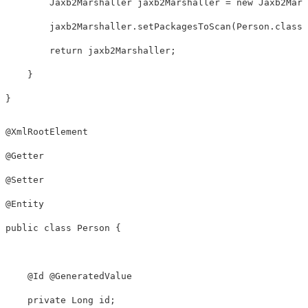
Jaxb2Marshaller
 jaxb2Marshaller 
=
new
Jaxb2Mars
        jaxb2Marshaller
.
setPackagesToScan
(
Person
.
class
.
return
 jaxb2Marshaller
;
}
}
@XmlRootElement
@Getter
@Setter
@Entity
public
class
Person
{
@Id
@GeneratedValue
private
Long
 id
;