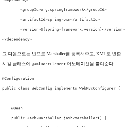
<
groupId
>
org.springframework
</
groupId
>
<
artifactId
>
spring-oxm
</
artifactId
>
<
version
>
${spring-framework.version}
</
version
>
</
dependency
>
그 다음으로는 빈으로 Marshaller를 등록해주고, XML로 변환
시킬 클래스에
어노테이션을 붙여준다.
@XmlRootElement
@Configuration
public
class
WebConfig
implements
WebMvcConfigurer
{
@Bean
public
Jaxb2Marshaller
jaxb2Marshaller
(
)
{