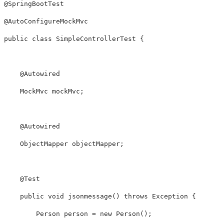
@SpringBootTest
@AutoConfigureMockMvc
public
class
SimpleControllerTest
{
@Autowired
MockMvc
 mockMvc
;
@Autowired
ObjectMapper
 objectMapper
;
@Test
public
void
jsonmessage
(
)
throws
Exception
{
Person
 person 
=
new
Person
(
)
;