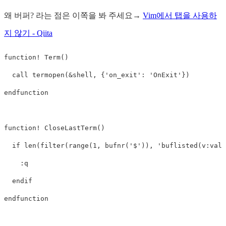
왜 버퍼? 라는 점은 이쪽을 봐 주세요→
Vim에서 탭을 사용하
지 않기 - Qiita
function
!
 Term
()
call
 termopen
(
&
shell
,
{
'on_exit'
:
'OnExit'
})
endfunction
function
!
 CloseLastTerm
()
if
len
(
filter
(
range
(
1
,
bufnr
(
'$'
)),
'buflisted(v:val)
:
q
endif
endfunction