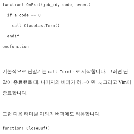
function
!
 OnExit
(
job_id
,
 code
,
 event
)
if
a:code
==
0
call
 CloseLastTerm
()
endif
endfunction
기본적으로 단말기는
로 시작합니다. 그러면 단
call Term()
말이 종료했을 때, 나머지의 버퍼가 하나이면
그리고 Vim이
:q
종료합니다.
그런 다음 터미널 이외의 버퍼에도 적용합니다.
function
!
 CloseBuf
()