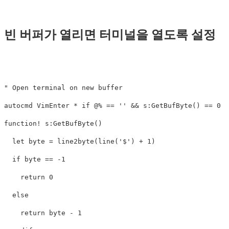
빈 버퍼가 열리면 터미널을 열도록 설정
" Open terminal on new buffer
autocmd 
VimEnter
 * 
if
 @% 
==
''
 && 
s:GetBufByte
()
==
0
|
function
!
s:GetBufByte
()
let
 byte 
=
line2byte
(
line
(
'$'
)
+
1
)
if
 byte 
==
-1
return
0
else
return
 byte 
-
1